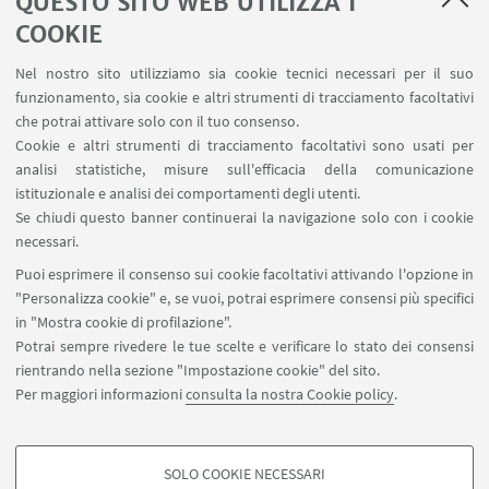
QUESTO SITO WEB UTILIZZA I
affettiva e sessuale.
COOKIE
* Studio delle intersezioni tra genere, migrazione,
Nel nostro sito utilizziamo sia cookie tecnici necessari per il suo
disabilità e pratiche corporee attraverso approcci
funzionamento, sia cookie e altri strumenti di tracciamento facoltativi
interdisciplinari e intersezionali.
che potrai attivare solo con il tuo consenso.
Cookie e altri strumenti di tracciamento facoltativi sono usati per
Vai alla pagina
analisi statistiche, misure sull'efficacia della comunicazione
istituzionale e analisi dei comportamenti degli utenti.
Se chiudi questo banner continuerai la navigazione solo con i cookie
necessari.
Puoi esprimere il consenso sui cookie facoltativi attivando l'opzione in
"Personalizza cookie" e, se vuoi, potrai esprimere consensi più specifici
in "Mostra cookie di profilazione".
Agenda Eventi CSGE
Potrai sempre rivedere le tue scelte e verificare lo stato dei consensi
rientrando nella sezione "Impostazione cookie" del sito.
Al momento non sono presenti eventi in corso
Per maggiori informazioni
consulta la nostra Cookie policy
.
Vedi tutti
SOLO COOKIE NECESSARI