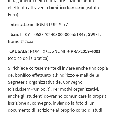
Il pagamento della quota di iscrizione andrà
effettuato attraverso
bonifico bancario
(valuta:
Euro):
-
Intestatario
: ROBINTUR. S.p.A
-
Iban
: IT 07 T 0538702403000000551947,
SWIFT
:
Bpmoit22xxx
-
CAUSALE
: NOME e COGNOME +
PRA-2019-4001
(codice della pratica)
Si richiede cortesemente di inviare anche una copia
del bonifico effettuato all’indirizzo e-mail della
Segreteria organizzativa del Convegno
(
disci.cisem@unibo.it
). Per motivi organizzativi,
anche gli studenti dovranno comunicare la propria
iscrizione al convegno, inviando la foto di un
documento di iscrizione al proprio corso di studi.