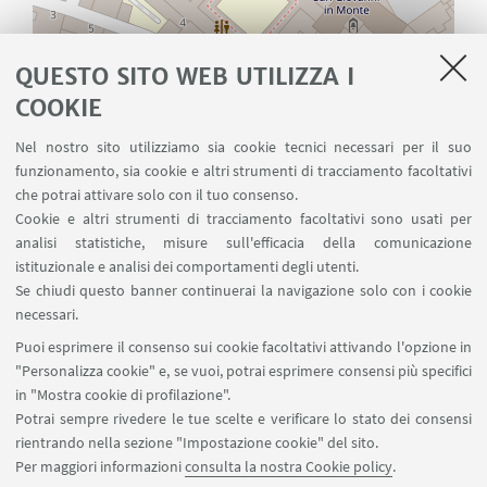
QUESTO SITO WEB UTILIZZA I
COOKIE
Nel nostro sito utilizziamo sia cookie tecnici necessari per il suo
Leaflet
| ©
OpenStreetMap
funzionamento, sia cookie e altri strumenti di tracciamento facoltativi
che potrai attivare solo con il tuo consenso.
Cookie e altri strumenti di tracciamento facoltativi sono usati per
CONTATTI
analisi statistiche, misure sull'efficacia della comunicazione
istituzionale e analisi dei comportamenti degli utenti.
Se chiudi questo banner continuerai la navigazione solo con i cookie
Comitato organizzatore
necessari.
Scrivi una mail
Puoi esprimere il consenso sui cookie facoltativi attivando l'opzione in
"Personalizza cookie" e, se vuoi, potrai esprimere consensi più specifici
in "Mostra cookie di profilazione".
Potrai sempre rivedere le tue scelte e verificare lo stato dei consensi
rientrando nella sezione "Impostazione cookie" del sito.
IN EVIDENZA
Per maggiori informazioni
consulta la nostra Cookie policy
.