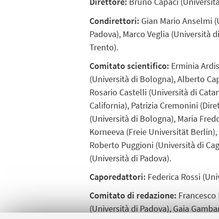
Direttore:
Bruno Capaci (Università
Condirettori:
Gian Mario Anselmi (U
Padova), Marco Veglia (Università d
Trento).
Comitato scientifico:
Erminia Ardis
(Università di Bologna), Alberto Cap
Rosario Castelli (Università di Cat
California), Patrizia Cremonini (Dir
(Università di Bologna), Maria Fredd
Korneeva (Freie Universität Berlin)
Roberto Puggioni (Università di Cagl
(Università di Padova).
Caporedattori:
Federica Rossi (Univ
Comitato di redazione:
Francesco B
(Università di Padova), Gaia Gambar