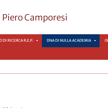
i Piero Camporesi
 DI RICERCA R.E.P.
DNA DI NULLA ACADEMIA
O
APRI
APRI
SOTTOMENÙ
SOTTO