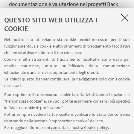
documentazione e valutazione nei progetti Back
Into the Wild e KAI. G. Melotti, A. Gigli, C. Borelli,
QUESTO SITO WEB UTILIZZA I
CEFEO-Dipartimento di Scienze Dell'Educazione,
COOKIE
Università di Bologna
La combinazione di intervista camminata e
Nel nostro sito utilizziamo sia cookie tecnici necessari per il suo
funzionamento, sia cookie e altri strumenti di tracciamento facoltativi
intervista image-elicited per monitorare un
che potrai attivare solo con il tuo consenso.
progetto di Adventure Education con adolescenti a
Cookie e altri strumenti di tracciamento facoltativi sono usati per
rischio. C. Borelli, CEFEO- Dipartimento di Scienze
analisi statistiche, misure sull'efficacia della comunicazione
Dell'Educazione, Università di Bologna
istituzionale e analisi dei comportamenti degli utenti.
Se chiudi questo banner continuerai la navigazione solo con i cookie
Coordina: Roberta Sabbion, Direttore, Dipartimento
necessari.
delle dipendenze, Aulss8, Vicenza; Presidente
Puoi esprimere il consenso sui cookie facoltativi attivando l'opzione in
SIMonT
"Personalizza cookie" e, se vuoi, potrai esprimere consensi più specifici
in "Mostra cookie di profilazione".
Potrai sempre rivedere le tue scelte e verificare lo stato dei consensi
rientrando nella sezione "Impostazione cookie" del sito.
Per maggiori informazioni
consulta la nostra Cookie policy
.