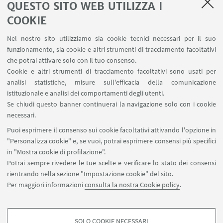
QUESTO SITO WEB UTILIZZA I
AlmaTourism
COOKIE
Journal of Tourism, Culture and Territorial
Nel nostro sito utilizziamo sia cookie tecnici necessari per il suo
Development
funzionamento, sia cookie e altri strumenti di tracciamento facoltativi
che potrai attivare solo con il tuo consenso.
Cookie e altri strumenti di tracciamento facoltativi sono usati per
analisi statistiche, misure sull'efficacia della comunicazione
SEGUI LA RIVISTA
istituzionale e analisi dei comportamenti degli utenti.
AlmaTourism on Facebook
Se chiudi questo banner continuerai la navigazione solo con i cookie
necessari.
Puoi esprimere il consenso sui cookie facoltativi attivando l'opzione in
"Personalizza cookie" e, se vuoi, potrai esprimere consensi più specifici
in "Mostra cookie di profilazione".
Potrai sempre rivedere le tue scelte e verificare lo stato dei consensi
rientrando nella sezione "Impostazione cookie" del sito.
Via Angherà, 22 - 47921 Rimini
Per maggiori informazioni
consulta la nostra Cookie policy
.
cast.redazioneweb@unibo.it
SOLO COOKIE NECESSARI