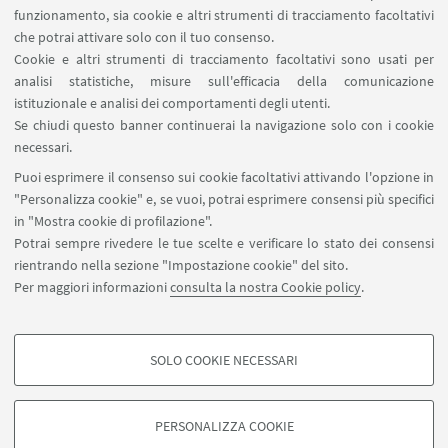
Marcella Terrusi
funzionamento, sia cookie e altri strumenti di tracciamento facoltativi
che potrai attivare solo con il tuo consenso.
Dipartimento di Scienze per la Qualità
Cookie e altri strumenti di tracciamento facoltativi sono usati per
della Vita
analisi statistiche, misure sull'efficacia della comunicazione
Approfondisci
istituzionale e analisi dei comportamenti degli utenti.
Se chiudi questo banner continuerai la navigazione solo con i cookie
Uditore
necessari.
Puoi esprimere il consenso sui cookie facoltativi attivando l'opzione in
"Personalizza cookie" e, se vuoi, potrai esprimere consensi più specifici
in "Mostra cookie di profilazione".
Potrai sempre rivedere le tue scelte e verificare lo stato dei consensi
rientrando nella sezione "Impostazione cookie" del sito.
Via Angherà, 22 - 47921 Rimini
Per maggiori informazioni
consulta la nostra Cookie policy
.
cast.redazioneweb@unibo.it
SOLO COOKIE NECESSARI
Seguici su:
COOKIE DI PROFILAZIONE - FACOLTATIVI
Si tratta di cookie utilizzati per analizzare le caratteristiche della navigazione
PERSONALIZZA COOKIE
degli utenti, creare profili in base al loro comportamento sul sito, per analisi