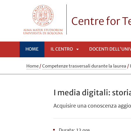
Centre for 
HOME
IL CENTRO
DOCENTI DELL'UNI
APRI
Home
/
Competenze trasversali durante la laurea
/
SOTTOMENÙ
I media digitali: stor
Acquisire una conoscenza aggiorn
Durata: 12 ore