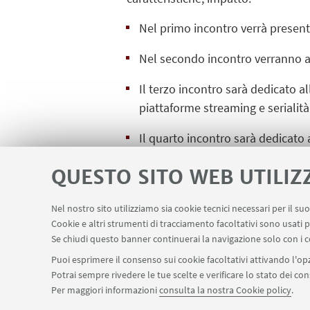
Nel primo incontro verrà presentat
Nel secondo incontro verranno an
Il terzo incontro sarà dedicato al
piattaforme streaming e serialità
Il quarto incontro sarà dedicato 
Il quinto incontro favorirà infin
QUESTO SITO WEB UTILIZ
corso.
Nel nostro sito utilizziamo sia cookie tecnici necessari per il s
Cookie e altri strumenti di tracciamento facoltativi sono usati p
Se chiudi questo banner continuerai la navigazione solo con i c
Puoi esprimere il consenso sui cookie facoltativi attivando l'opz
Potrai sempre rivedere le tue scelte e verificare lo stato dei c
Per maggiori informazioni
consulta la nostra Cookie policy
.