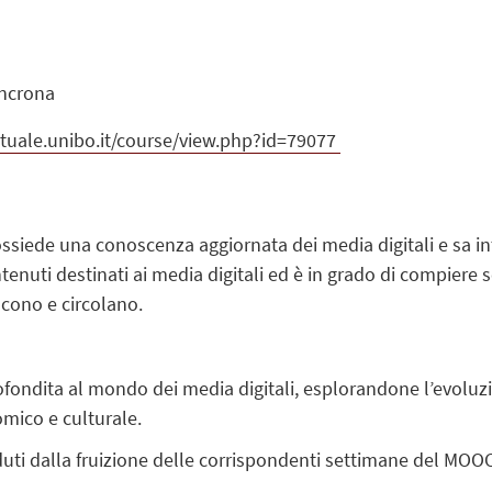
incrona
irtuale.unibo.it/course/view.php?id=79077
ssiede una conoscenza aggiornata dei media digitali e sa int
ntenuti destinati ai media digitali ed è in grado di compiere
scono e circolano.
ofondita al mondo dei media digitali, esplorandone l’evoluzio
omico e culturale.
duti dalla fruizione delle corrispondenti settimane del MOOC