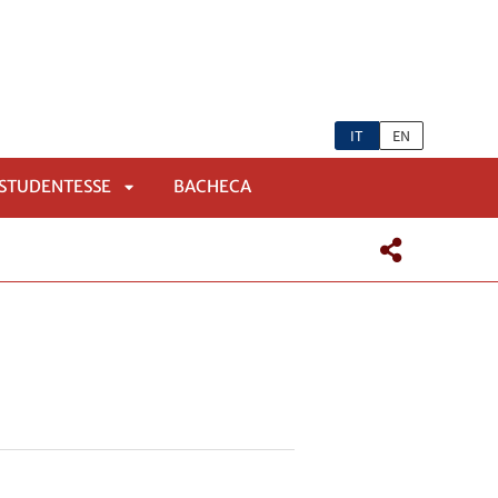
IT
EN
 STUDENTESSE
BACHECA
APRI
SOTTOMENÙ