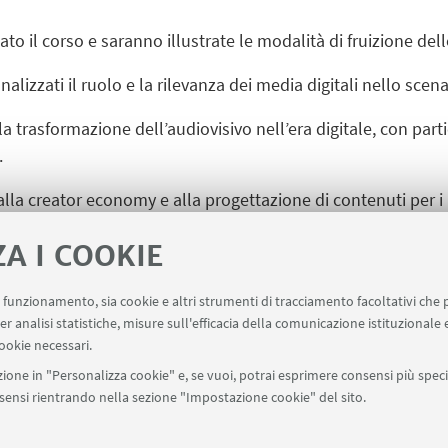
o il corso e saranno illustrate le modalità di fruizione delle 
alizzati il ruolo e la rilevanza dei media digitali nello sc
la trasformazione dell’audiovisivo nell’era digitale, con part
.
alla creator economy e alla progettazione di contenuti per i 
e un momento di dialogo e confronto con studenti e studentess
ZA I COOKIE
uo funzionamento, sia cookie e altri strumenti di tracciamento facoltativi che 
er analisi statistiche, misure sull'efficacia della comunicazione istituzionale
ookie necessari.
ione in "Personalizza cookie" e, se vuoi, potrai esprimere consensi più specif
onsensi rientrando nella sezione "Impostazione cookie" del sito.
Contatti