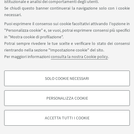
istituzionale e analisi dei comportamenti degli utenti.
Se chiudi questo banner continuerai la navigazione solo con i cookie
Aula Poeti, Palazzo Hercolani, Strada
LUOGO:
necessari.
Maggiore 45, Bologna (sessioni del 3 ottobre 2025)
Puoi esprimere il consenso sui cookie facoltativi attivando l'opzione in
"Personalizza cookie" e, se vuoi, potrai esprimere consensi più specifici
in "Mostra cookie di profilazione".
IN EVIDENZA
Potrai sempre rivedere le tue scelte e verificare lo stato dei consensi
rientrando nella sezione "Impostazione cookie" del sito.
METAFISICHE E ALTRI SAPERI
[ .pdf 541Kb ]
Per maggiori informazioni
consulta la nostra Cookie policy
.
SOLO COOKIE NECESSARI
COOKIE DI PROFILAZIONE - FACOLTATIVI
Si tratta di cookie utilizzati per analizzare le caratteristiche della navigazione
PERSONALIZZA COOKIE
degli utenti, creare profili in base al loro comportamento sul sito, per analisi
di marketing.
©Copyright 2026 - ALMA MATER STUDIORUM - Università di
Mostra cookie di profilazione
Bologna - Via Zamboni, 33 - 40126 Bologna - PI: 01131710376 -
ACCETTA TUTTI I COOKIE
CF: 80007010376 -
Privacy
-
Note legali
-
Impostazioni Cookie
Google/Youtube Video