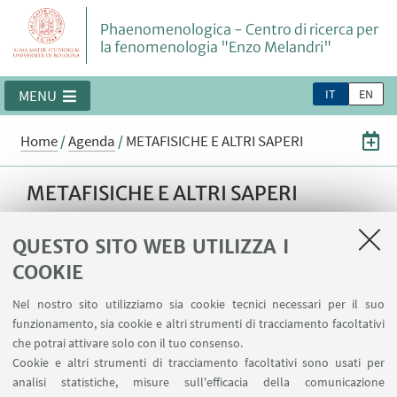
Phaenomenologica - Centro di ricerca per
la fenomenologia "Enzo Melandri"
IT
EN
MENU
Home
/
Agenda
/
METAFISICHE E ALTRI SAPERI
METAFISICHE E ALTRI SAPERI
LXXX Convegno annuale "Centro Studi
QUESTO SITO WEB UTILIZZA I
Filosofici di Gallarate" - Bologna, 2-4 ottobre
COOKIE
2025 - AVVISO IMPORTANTE: anche le
SESSIONI DEL 3 OTTOBRE si terranno in via
Nel nostro sito utilizziamo sia cookie tecnici necessari per il suo
San Domenico 1
funzionamento, sia cookie e altri strumenti di tracciamento facoltativi
che potrai attivare solo con il tuo consenso.
Cookie e altri strumenti di tracciamento facoltativi sono usati per
02
OTTOBRE
-
04
OTTOBRE
2025
DATA:
analisi statistiche, misure sull'efficacia della comunicazione
dalle 15:00 alle 13:00