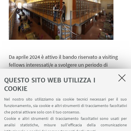
Da aprile 2024 è attivo il bando riservato a visiting
fellows interessati/e a svolgere un periodo di
ricerca presso il Dipartimento. Per effettuare un
QUESTO SITO WEB UTILIZZA I
periodo di ricerca presso il MemoryLab, seguire le
COOKIE
indicazioni riportate nell'apposita pagina:
Nel nostro sito utilizziamo sia cookie tecnici necessari per il suo
funzionamento, sia cookie e altri strumenti di tracciamento facoltativi
che potrai attivare solo con il tuo consenso.
Persone
Cookie e altri strumenti di tracciamento facoltativi sono usati per
analisi statistiche, misure sull'efficacia della comunicazione