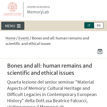
CENTRO DI RICERCA
MemoryLab
IT
EN
MENU
Home
/
Eventi
/
Bones and all: human remains and
scientific and ethical issues
Bones and all: human remains and
scientific and ethical issues
Quarta lezione del senior seminar "Material
Aspects of Memory: Cultural Heritage and
Difficult Legacies in Contemporary European
History" della Dott.ssa Beatrice Falcucci,
visiting presso il MemoryLab