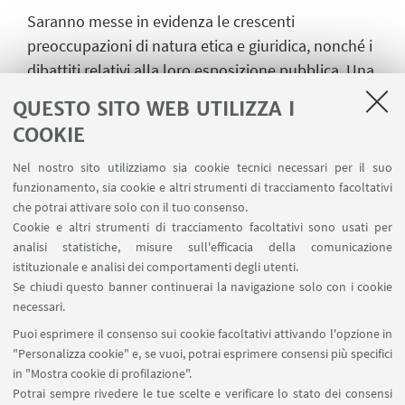
Saranno messe in evidenza le crescenti
preoccupazioni di natura etica e giuridica, nonché i
dibattiti relativi alla loro esposizione pubblica. Una
sezione specifica sarà dedicata al tema delle
QUESTO SITO WEB UTILIZZA I
mummie e alla loro presentazione in contesti
COOKIE
archeologici e antropologici.
Nel nostro sito utilizziamo sia cookie tecnici necessari per il suo
NB: il seminario si terrà interamente in lingua
funzionamento, sia cookie e altri strumenti di tracciamento facoltativi
inglese.
che potrai attivare solo con il tuo consenso.
Cookie e altri strumenti di tracciamento facoltativi sono usati per
analisi statistiche, misure sull'efficacia della comunicazione
istituzionale e analisi dei comportamenti degli utenti.
CONTATTI
Se chiudi questo banner continuerai la navigazione solo con i cookie
necessari.
disci.gloc@unibo.it
Puoi esprimere il consenso sui cookie facoltativi attivando l'opzione in
"Personalizza cookie" e, se vuoi, potrai esprimere consensi più specifici
in "Mostra cookie di profilazione".
Potrai sempre rivedere le tue scelte e verificare lo stato dei consensi