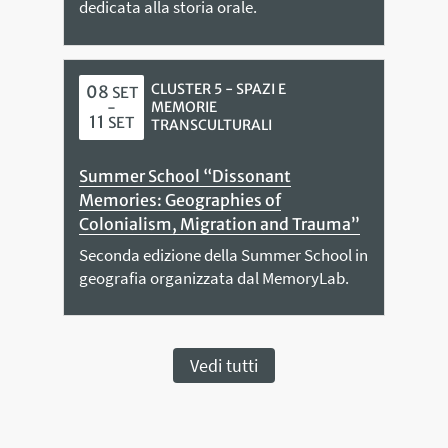
dedicata alla storia orale.
CLUSTER 5 - SPAZI E
08
SET
-
MEMORIE
11
SET
TRANSCULTURALI
Summer School “Dissonant
Memories: Geographies of
Colonialism, Migration and Trauma”
Seconda edizione della Summer School in
geografia organizzata dal MemoryLab.
Vedi tutti