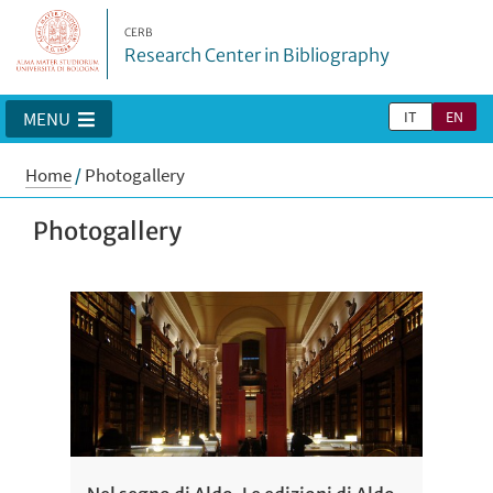
CERB
Research Center in Bibliography
IT
EN
MENU
Home
/
Photogallery
Photogallery