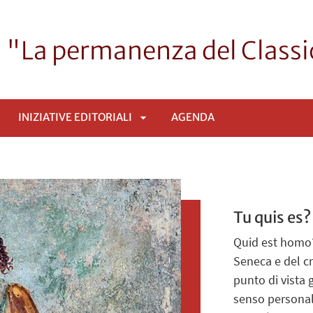
i "La permanenza del Class
INIZIATIVE EDITORIALI
AGENDA
APRI
SOTTOMENÙ
Tu quis es?
Quid est homo
Seneca e del c
punto di vista 
senso personale