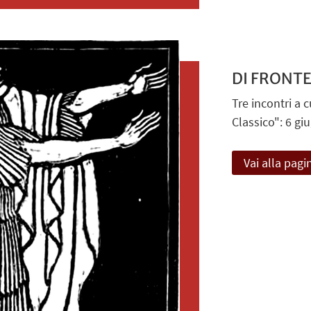
DI FRONTE 
Tre incontri a
Classico": 6 gi
Vai alla pagi