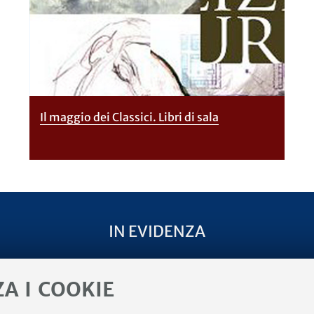
Il maggio dei Classici. Libri di sala
IN EVIDENZA
mento di Filologia
Tirocinio presso il Centro
ZA I COOKIE
a e Italianistica
Collabora con noi