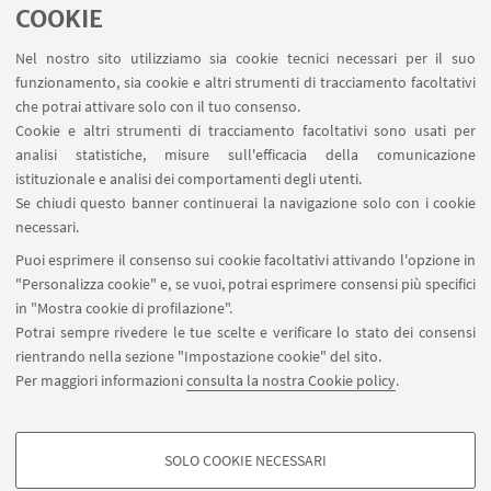
COOKIE
Winter, Spring e Summer Schools
Nel nostro sito utilizziamo sia cookie tecnici necessari per il suo
funzionamento, sia cookie e altri strumenti di tracciamento facoltativi
che potrai attivare solo con il tuo consenso.
Collegio Superiore
Cookie e altri strumenti di tracciamento facoltativi sono usati per
analisi statistiche, misure sull'efficacia della comunicazione
istituzionale e analisi dei comportamenti degli utenti.
Se chiudi questo banner continuerai la navigazione solo con i cookie
necessari.
Master
Puoi esprimere il consenso sui cookie facoltativi attivando l'opzione in
"Personalizza cookie" e, se vuoi, potrai esprimere consensi più specifici
in "Mostra cookie di profilazione".
Potrai sempre rivedere le tue scelte e verificare lo stato dei consensi
rientrando nella sezione "Impostazione cookie" del sito.
Per maggiori informazioni
consulta la nostra Cookie policy
.
Dipartimento di Scienze Politiche e Sociali - UOS di Forlì,
Padiglione Morgagni, Via Giacomo della Torre 5 - 47100 Forlì
SOLO COOKIE NECESSARI
COOKIE DI PROFILAZIONE - FACOLTATIVI