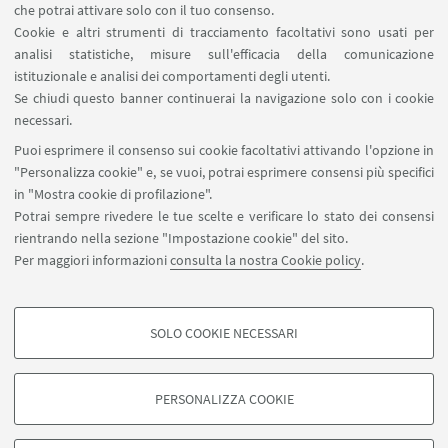
che potrai attivare solo con il tuo consenso.
Cookie e altri strumenti di tracciamento facoltativi sono usati per
analisi statistiche, misure sull'efficacia della comunicazione
istituzionale e analisi dei comportamenti degli utenti.
Se chiudi questo banner continuerai la navigazione solo con i cookie
necessari.
Puoi esprimere il consenso sui cookie facoltativi attivando l'opzione in
"Personalizza cookie" e, se vuoi, potrai esprimere consensi più specifici
in "Mostra cookie di profilazione".
Potrai sempre rivedere le tue scelte e verificare lo stato dei consensi
rientrando nella sezione "Impostazione cookie" del sito.
Per maggiori informazioni
consulta la nostra Cookie policy
.
Dipartimento di Scienze Politiche e Sociali - UOS di Forlì,
Padiglione Morgagni, Via Giacomo della Torre 5 - 47100 Forlì
SOLO COOKIE NECESSARI
COOKIE DI PROFILAZIONE - FACOLTATIVI
Si tratta di cookie utilizzati per analizzare le caratteristiche della navigazione
PERSONALIZZA COOKIE
degli utenti, creare profili in base al loro comportamento sul sito, per analisi
di marketing.
©Copyright 2026 - ALMA MATER STUDIORUM - Università di