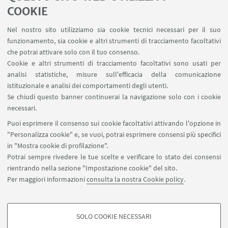
COOKIE
Nel nostro sito utilizziamo sia cookie tecnici necessari per il suo
funzionamento, sia cookie e altri strumenti di tracciamento facoltativi
che potrai attivare solo con il tuo consenso.
Cookie e altri strumenti di tracciamento facoltativi sono usati per
analisi statistiche, misure sull'efficacia della comunicazione
istituzionale e analisi dei comportamenti degli utenti.
Se chiudi questo banner continuerai la navigazione solo con i cookie
necessari.
Puoi esprimere il consenso sui cookie facoltativi attivando l'opzione in
"Personalizza cookie" e, se vuoi, potrai esprimere consensi più specifici
in "Mostra cookie di profilazione".
Potrai sempre rivedere le tue scelte e verificare lo stato dei consensi
rientrando nella sezione "Impostazione cookie" del sito.
Per maggiori informazioni
consulta la nostra Cookie policy
.
Dipartimento di Scienze Politiche e Sociali - UOS di Forlì,
Padiglione Morgagni, Via Giacomo della Torre 5 - 47100 Forlì
SOLO COOKIE NECESSARI
COOKIE DI PROFILAZIONE - FACOLTATIVI