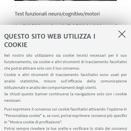
Test funzionali neuro/cognitivo/motori
Analisi di
biomarkers
in fluidi biologici (secondo
procedure EMA-conformi)
QUESTO SITO WEB UTILIZZA I
COOKIE
Genotipizzazione
per la s
tratificazione genetica dei
pazienti
, test farmacogenetici
Nel nostro sito utilizziamo sia cookie tecnici necessari per il suo
funzionamento, sia cookie e altri strumenti di tracciamento facoltativi
Studi
per validazione clinica di dispositivi medici
che potrai attivare solo con il tuo consenso.
Cookie e altri strumenti di tracciamento facoltativi sono usati per
impiantabili ed indossabili e per il monitoraggio
analisi statistiche, misure sull'efficacia della comunicazione
istituzionale e analisi dei comportamenti degli utenti.
Studi di validazione di ausili per
la riabilitazione
Se chiudi questo banner continuerai la navigazione solo con i cookie
necessari.
Digital biomarkers discovery
Puoi esprimere il consenso sui cookie facoltativi attivando l'opzione in
"Personalizza cookie" e, se vuoi, potrai esprimere consensi più specifici
in "Mostra cookie di profilazione".
CONTATTACI
Potrai sempre rivedere le tue scelte e verificare lo stato dei consensi