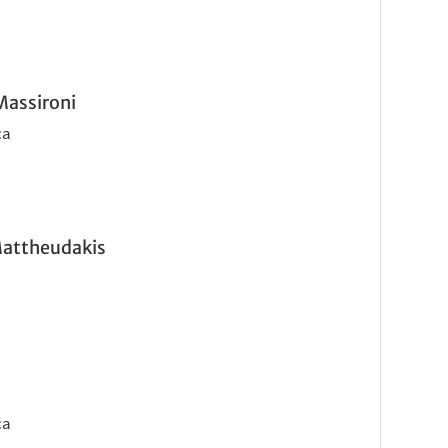
Massironi
ca
Mattheudakis
ca