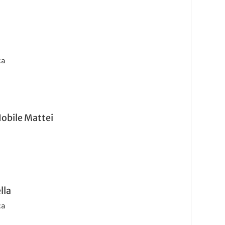
ca
Nobile Mattei
lla
ca