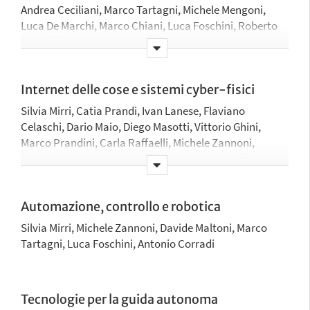
Andrea Ceciliani, Marco Tartagni, Michele Mengoni,
Luca De Marchi, Marco Chiani, Luca Foschini, Roberto
Tinarelli, Franco Fuschini, Aldo Romani, Marina
Barbiroli, Roberto Verdone, Antonio Corradi,
Alessandro Bevilacqua, Riccardo Rovatti, Giovanni Pau
Internet delle cose e sistemi cyber-fisici
Silvia Mirri, Catia Prandi, Ivan Lanese, Flaviano
Celaschi, Dario Maio, Diego Masotti, Vittorio Ghini,
Marco Prandini, Carla Raffaelli, Michele Zannoni,
Andrea Giorgetti, Paolo Bellavista, Andrea Ceciliani,
Gabriele D’Angelo, Marco Tartagni, Luca De Marchi,
Marco Chiani, Luca Foschini, Franco Fuschini, Daniele
Vigo, Aldo Romani, Marina Barbiroli, Roberto Verdone,
Automazione, controllo e robotica
Vittorio Degli Esposti, Antonio Corradi, Rebecca
Silvia Mirri, Michele Zannoni, Davide Maltoni, Marco
Montanari, Alessandro Bevilacqua, Riccardo Rovatti,
Tartagni, Luca Foschini, Antonio Corradi
Giovanni Pau, Gustavo Marfia
Tecnologie per la guida autonoma