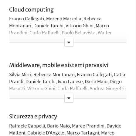
Cloud computing
Franco Callegati, Moreno Marzolla, Rebecca
Montanari, Daniele Tarchi, Vittorio Ghini, Marco
Prandini, Carla Raffaelli, Paolo Bellavista, Walter
Cerroni, Gabriele D’Angelo, Luca Foschini, Antonio
Corradi
Middleware, mobile e sistemi pervasivi
Silvia Mirri, Rebecca Montanari, Franco Callegati, Catia
Prandi, Daniele Tarchi, Ivan Lanese, Dario Maio, Diego
Masotti, Vittorio Ghini, Carla Raffaelli, Andrea Giorgetti,
Paolo Bellavista, Walter Cerroni, Gianni Pasolini,
Gabriele D’Angelo, Marco Chiani, Luca Foschini, Daniele
Vigo, Antonella Carbonaro, Antonio Corradi, Riccardo
Rovatti, Giovanni Pau, Gustavo Marfia
Sicurezza e privacy
Raffaele Cappelli, Dario Maio, Marco Prandini, Davide
Maltoni, Gabriele D’Angelo, Marco Tartagni, Marco