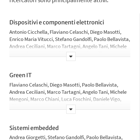
ricercatori sono principalmente attivi.
Dispositivi e componenti elettronici
Antonio Cicchella, Flaviano Celaschi, Diego Masotti,
Enrico Maria Vitucci, Stefano Gandolfi, Paolo Bellavista,
Andrea Ceciliani, Marco Tartagni, Angelo Tani, Michele
Mengoni, Luca De Marchi, Roberto Tinarelli, Franco
Fuschini, Aldo Romani, Marina Barbiroli, Vittorio Degli
Esposti, Antonio Corradi
Green IT
Flaviano Celaschi, Diego Masotti, Paolo Bellavista,
Andrea Ceciliani, Marco Tartagni, Angelo Tani, Michele
Mengoni, Marco Chiani, Luca Foschini, Daniele Vigo,
Aldo Romani, Antonio Corradi, Vittorio Degli Esposti,
Giovanni Pau
Sistemi embedded
Andrea Giorgetti, Stefano Gandolfi, Paolo Bellavista,