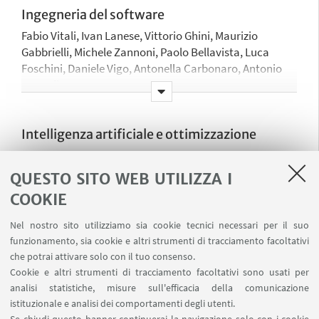
Ingegneria del software
Fabio Vitali, Ivan Lanese, Vittorio Ghini, Maurizio
Gabbrielli, Michele Zannoni, Paolo Bellavista, Luca
Foschini, Daniele Vigo, Antonella Carbonaro, Antonio
Corradi,
Intelligenza artificiale e ottimizzazione
Silvia Mirri, Moreno Marzolla, Paolo Torroni, Fabio Vitali,
Daniele Tarchi, Vittorio Ghini, Maurizio Gabbrielli,
QUESTO SITO WEB UTILIZZA I
Michele Lombardi, Andrea Giorgietti, Davide Maltoni,
COOKIE
Stefano Gandolfi, Paolo Bellavista, Marco Tartagni,
Giampaolo Campana, Luca De Marchi, Luca Foschini,
Nel nostro sito utilizziamo sia cookie tecnici necessari per il suo
Daniele Vigo, Antonio Corradi, Alessandro Bevilacqua,
funzionamento, sia cookie e altri strumenti di tracciamento facoltativi
Riccardo Rovatti, Claudio Sartori, Gustavo Marfia
Sistemi semantici e dell'informazione,
che potrai attivare solo con il tuo consenso.
Cookie e altri strumenti di tracciamento facoltativi sono usati per
gestione della conoscenza
analisi statistiche, misure sull'efficacia della comunicazione
Silvia Mirri, Paolo Torroni, Fabio Vitali, Ivan Lanese,
istituzionale e analisi dei comportamenti degli utenti.
Stefano Rizzi, Dario Maio, Michele Zannoni, Paolo