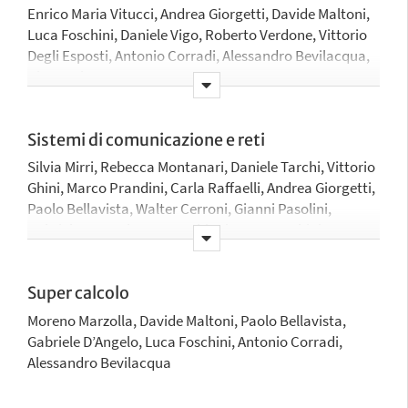
Enrico Maria Vitucci, Andrea Giorgetti, Davide Maltoni,
Luca Foschini, Daniele Vigo, Roberto Verdone, Vittorio
Degli Esposti, Antonio Corradi, Alessandro Bevilacqua,
Giovanni Pau
Sistemi di comunicazione e reti
Silvia Mirri, Rebecca Montanari, Daniele Tarchi, Vittorio
Ghini, Marco Prandini, Carla Raffaelli, Andrea Giorgetti,
Paolo Bellavista, Walter Cerroni, Gianni Pasolini,
Gabriele D’Angelo, Marco Chiani, Luca Foschini, Franco
Fuschini, Marina Barbiroli, Roberto Verdone, Vittorio
Degli Esposti, Antonio Corradi, Giovanni Pau, Gustavo
Marfia
Super calcolo
Moreno Marzolla, Davide Maltoni, Paolo Bellavista,
Gabriele D’Angelo, Luca Foschini, Antonio Corradi,
Alessandro Bevilacqua