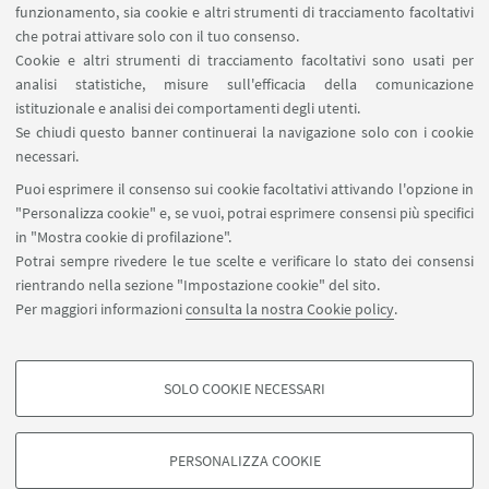
innovative applicate al restauro, recupero,
funzionamento, sia cookie e altri strumenti di tracciamento facoltativi
che potrai attivare solo con il tuo consenso.
riqualificazione del patrimonio e rigenerazione
Cookie e altri strumenti di tracciamento facoltativi sono usati per
urbana e rurale:
analisi statistiche, misure sull'efficacia della comunicazione
istituzionale e analisi dei comportamenti degli utenti.
Pianificazione e rigenerazione
Se chiudi questo banner continuerai la navigazione solo con i cookie
Patrimonio costruito
necessari.
Puoi esprimere il consenso sui cookie facoltativi attivando l'opzione in
Patrimonio storico costruito
"Personalizza cookie" e, se vuoi, potrai esprimere consensi più specifici
in "Mostra cookie di profilazione".
Potrai sempre rivedere le tue scelte e verificare lo stato dei consensi
rientrando nella sezione "Impostazione cookie" del sito.
Per maggiori informazioni
consulta la nostra Cookie policy
.
SOLO COOKIE NECESSARI
Seguici su:
COOKIE DI PROFILAZIONE - FACOLTATIVI
Si tratta di cookie utilizzati per analizzare le caratteristiche della navigazione
PERSONALIZZA COOKIE
degli utenti, creare profili in base al loro comportamento sul sito, per analisi