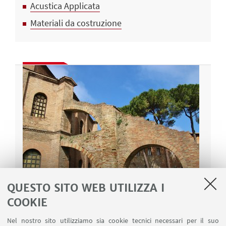
Acustica Applicata
Materiali da costruzione
QUESTO SITO WEB UTILIZZA I
Rigenerazione, recupero e restauro
COOKIE
I nostri servizi nel campo delle tecnologie
Nel nostro sito utilizziamo sia cookie tecnici necessari per il suo