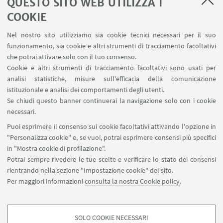
ORIENTAMENTO
QUESTO SITO WEB UTILIZZA I
Open Day del corso di Laurea Triennale in
COOKIE
Scienza ambientali e dei corsi di Laurea
Nel nostro sito utilizziamo sia cookie tecnici necessari per il suo
Magistrali in Scienze e Tecnologie per la
funzionamento, sia cookie e altri strumenti di tracciamento facoltativi
sostenibilità ambientale e in Biologia Marina
che potrai attivare solo con il tuo consenso.
Laboratori Renzo Sartori, Via Sant'Alberto 163,
Cookie e altri strumenti di tracciamento facoltativi sono usati per
48123 Ravenna - In presence and online event -
analisi statistiche, misure sull'efficacia della comunicazione
Evento in presenza e online
istituzionale e analisi dei comportamenti degli utenti.
Se chiudi questo banner continuerai la navigazione solo con i cookie
Evento per orientarsi nella scelta del corso di
necessari.
studio. Si svolgerà in presenza e online su Teams.
Puoi esprimere il consenso sui cookie facoltativi attivando l'opzione in
"Personalizza cookie" e, se vuoi, potrai esprimere consensi più specifici
in "Mostra cookie di profilazione".
Potrai sempre rivedere le tue scelte e verificare lo stato dei consensi
1
2
3
5
6
4
rientrando nella sezione "Impostazione cookie" del sito.
Per maggiori informazioni
consulta la nostra Cookie policy
.
«
Precedenti
7
12
elementi
Successivi
SOLO COOKIE NECESSARI