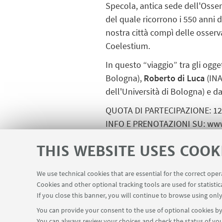
Specola, antica sede dell'Osse
del quale ricorrono i 550 anni 
nostra città compì delle osse
Coelestium
.
In questo “viaggio” tra gli ogget
Bologna),
Roberto di Luca
(IN
dell'Università di Bologna) e d
QUOTA DI PARTECIPAZIONE: 12€ (
INFO E PRENOTAZIONI SU:
www
CONTATTI:
sma.museizamboni3
THIS WEBSITE USES COOK
We use technical cookies that are essential for the correct ope
LINKS AND ATTACHMENT
Cookies and other optional tracking tools are used for statistic
If you close this banner, you will continue to browse using only
Locandina_A un passo da
You can provide your consent to the use of optional cookies by 
You can always review your choices and check the status of you