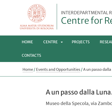
INTERDEPARTMENTAL R
Centre for R
HOME
CENTRE
PROJECTS
RESEA
CONTACTS
APRI
Home
/
Events and Opportunities
/
A un passo dalla
SOTTOMENÙ
A un passo dalla Luna
Museo della Specola, via Zamboni