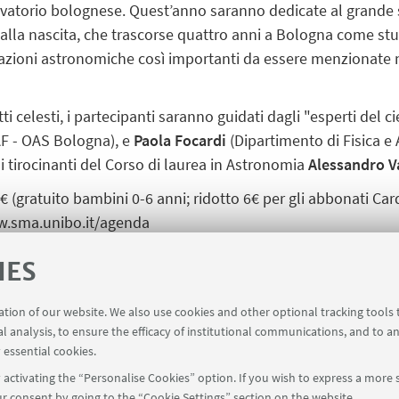
rvatorio bolognese. Quest’anno saranno dedicate al grande s
dalla nascita, che trascorse quattro anni a Bologna come stu
rvazioni astronomiche così importanti da essere menzionate
ti celesti, i partecipanti saranno guidati dagli "esperti del c
AF - OAS Bologna), e
Paola Focardi
(Dipartimento di Fisica 
ai
tirocinanti del Corso di laurea in Astronomia
Alessandro V
gratuito bambini 0-6 anni; ridotto 6€ per gli abbonati Car
.sma.unibo.it/agenda
3@unibo.it
– 051 2099610
IES
ration of our website. We also use cookies and other optional tracking tools
S
al analysis, to ensure the efficacy of institutional communications, and to a
 essential cookies.
lla Luna
[ .pdf 861Kb ]
activating the “Personalise Cookies” option. If you wish to express a more s
r consent by going to the “Cookie Settings” section on the website.