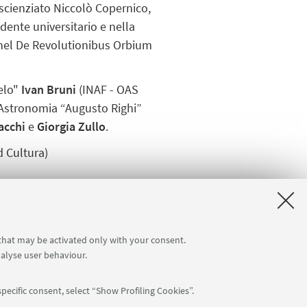
cienziato Niccolò Copernico,
dente universitario e nella
 nel
De Revolutionibus Orbium
ielo"
Ivan Bruni
(INAF - OAS
e Astronomia “Augusto Righi”
acchi
e
Giorgia Zullo
.
d Cultura)
 that may be activated only with your consent.
nalyse user behaviour.
pecific consent, select “Show Profiling Cookies”.