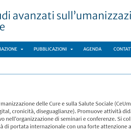
udi avanzati sull’umanizzazi
le
MAZIONE
PUBBLICAZIONI
AGENDA
CONTAT
APRI
APRI
Ù
SOTTOMENÙ
SOTTOMENÙ
'Umanizzazione delle Cure e sulla Salute Sociale (CeUm
igital, cronicità, diseguaglianze). Promuove attività di
o nell'organizzazione di seminari e conferenze. Si co
tà di portata internazionale con una forte attenzione al