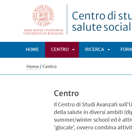
Centro di st
salute socia
HOME
CENTRO
RICERCA
FOR
APRI
APRI
Home
/
Centro
SOTTOMENÙ
SOTTOMEN
Centro
Il Centro di Studi Avanzati sull
della salute in diversi ambiti (d
summer/winter school ed è attiv
'glocale', ovvero combina attivi