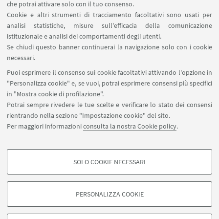
che potrai attivare solo con il tuo consenso.
Cookie e altri strumenti di tracciamento facoltativi sono usati per
analisi statistiche, misure sull'efficacia della comunicazione
Prof. Giorgio Olmi
istituzionale e analisi dei comportamenti degli utenti.
Referente scientifico UO Materiali
Se chiudi questo banner continuerai la navigazione solo con i cookie
avanzati per la progettazione e
necessari.
applicazioni fotoniche
Puoi esprimere il consenso sui cookie facoltativi attivando l'opzione in
"Personalizza cookie" e, se vuoi, potrai esprimere consensi più specifici
Via Montaspro 97, 47121 Forlì
in "Mostra cookie di profilazione".
+39 051 2093455
Potrai sempre rivedere le tue scelte e verificare lo stato dei consensi
Scrivi una mail
rientrando nella sezione "Impostazione cookie" del sito.
Per maggiori informazioni
consulta la nostra Cookie policy
.
Vai al sito
SOLO COOKIE NECESSARI
COOKIE DI PROFILAZIONE - FACOLTATIVI
Si tratta di cookie utilizzati per analizzare le caratteristiche della navigazione
PERSONALIZZA COOKIE
degli utenti, creare profili in base al loro comportamento sul sito, per analisi
di marketing.
©Copyright 2026 - ALMA MATER STUDIORUM - Università di