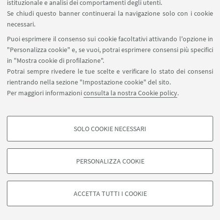
istituzionale e analisi dei comportamenti degli utenti.
Bologna
Se chiudi questo banner continuerai la navigazione solo con i cookie
necessari.
Puoi esprimere il consenso sui cookie facoltativi attivando l'opzione in
"Personalizza cookie" e, se vuoi, potrai esprimere consensi più specifici
in "Mostra cookie di profilazione".
Potrai sempre rivedere le tue scelte e verificare lo stato dei consensi
rientrando nella sezione "Impostazione cookie" del sito.
Per maggiori informazioni
consulta la nostra Cookie policy
.
SOLO COOKIE NECESSARI
COOKIE DI PROFILAZIONE - FACOLTATIVI
Si tratta di cookie utilizzati per analizzare le caratteristiche della navigazione
PERSONALIZZA COOKIE
degli utenti, creare profili in base al loro comportamento sul sito, per analisi
di marketing.
©Copyright 2026 - ALMA MATER STUDIORUM - Università di
Mostra cookie di profilazione
Bologna - Via Zamboni, 33 - 40126 Bologna - PI: 01131710376 -
ACCETTA TUTTI I COOKIE
CF: 80007010376 -
Privacy
-
Note legali
-
Impostazioni Cookie
Google/Youtube Video