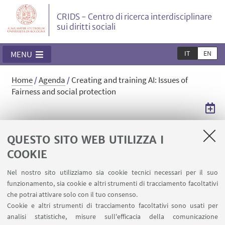
CRIDS - Centro di ricerca interdisciplinare
sui diritti sociali
IT
EN
MENU
Home
/
Agenda
/
Creating and training AI: Issues of
Fairness and social protection
Creating and training AI: Issues of
QUESTO SITO WEB UTILIZZA I
Fairness and social protection
COOKIE
Lunch seminar con Marta Gibin
Nel nostro sito utilizziamo sia cookie tecnici necessari per il suo
funzionamento, sia cookie e altri strumenti di tracciamento facoltativi
che potrai attivare solo con il tuo consenso.
25
FEBBRAIO
2026
dalle 15:00 alle 17:00
DATA:
Cookie e altri strumenti di tracciamento facoltativi sono usati per
Aula Jemolo - Strada Maggiore, 45,
analisi statistiche, misure sull'efficacia della comunicazione
LUOGO: