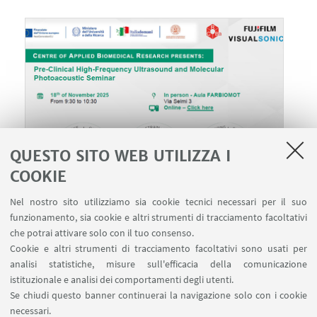
QUESTO SITO WEB UTILIZZA I
COOKIE
Nel nostro sito utilizziamo sia cookie tecnici necessari per il suo
18
NOVEMBRE
2025
DATA:
funzionamento, sia cookie e altri strumenti di tracciamento facoltativi
Università di Bologna, Aula FARBIOMOT,
che potrai attivare solo con il tuo consenso.
LUOGO:
Cookie e altri strumenti di tracciamento facoltativi sono usati per
Via Selmi 3 - Evento in presenza e online
analisi statistiche, misure sull'efficacia della comunicazione
Seminari del Laboratorio
TIPO:
istituzionale e analisi dei comportamenti degli utenti.
Se chiudi questo banner continuerai la navigazione solo con i cookie
necessari.