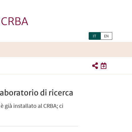
- CRBA
IT
EN
boratorio di ricerca
già installato al CRBA; ci