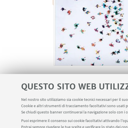
IN EVIDENZA
QUESTO SITO WEB UTILIZ
Link per partecipare al se
Nel nostro sito utilizziamo sia cookie tecnici necessari per il s
Cookie e altri strumenti di tracciamento facoltativi sono usati p
Se chiudi questo banner continuerai la navigazione solo con i c
Puoi esprimere il consenso sui cookie facoltativi attivando l'opz
Potrai sempre rivedere le tue scelte e verificare lo stato dei c