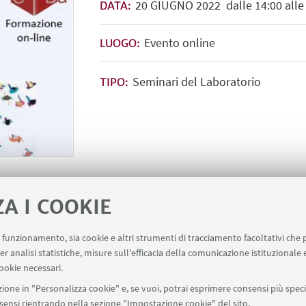
20
GIUGNO
2022
dalle 14:00 alle
DATA:
Evento online
LUOGO:
Seminari del Laboratorio
TIPO:
ZA I COOKIE
minario
Locandina dell'evento
[ .p
uo funzionamento, sia cookie e altri strumenti di tracciamento facoltativi che 
er analisi statistiche, misure sull'efficacia della comunicazione istituzionale
ookie necessari.
ione in "Personalizza cookie" e, se vuoi, potrai esprimere consensi più specif
onsensi rientrando nella sezione "Impostazione cookie" del sito.