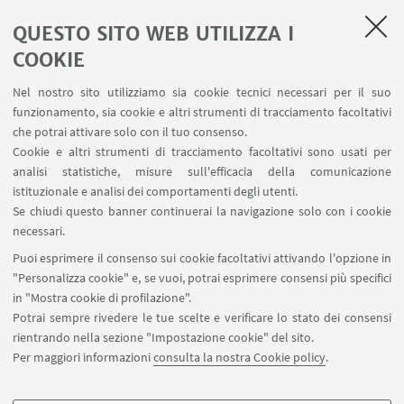
Emulate ha già sviluppato una serie di modelli
Organ-Chip validati tra cui il modello del
QUESTO SITO WEB UTILIZZA I
fegato e colon, aprendo nuove prospettive
COOKIE
nella ricerca biomedica
Nel nostro sito utilizziamo sia cookie tecnici necessari per il suo
funzionamento, sia cookie e altri strumenti di tracciamento facoltativi
15
MARZO
2024
dalle 14:00 alle 15:00
DATA:
che potrai attivare solo con il tuo consenso.
Cookie e altri strumenti di tracciamento facoltativi sono usati per
Evento online
LUOGO:
analisi statistiche, misure sull'efficacia della comunicazione
Seminari del Laboratorio
TIPO:
istituzionale e analisi dei comportamenti degli utenti.
Se chiudi questo banner continuerai la navigazione solo con i cookie
necessari.
IN EVIDENZA
Puoi esprimere il consenso sui cookie facoltativi attivando l'opzione in
"Personalizza cookie" e, se vuoi, potrai esprimere consensi più specifici
Locandina Organ Chip Seminar
[ .pdf 116Kb ]
in "Mostra cookie di profilazione".
Potrai sempre rivedere le tue scelte e verificare lo stato dei consensi
rientrando nella sezione "Impostazione cookie" del sito.
Per maggiori informazioni
consulta la nostra Cookie policy
.