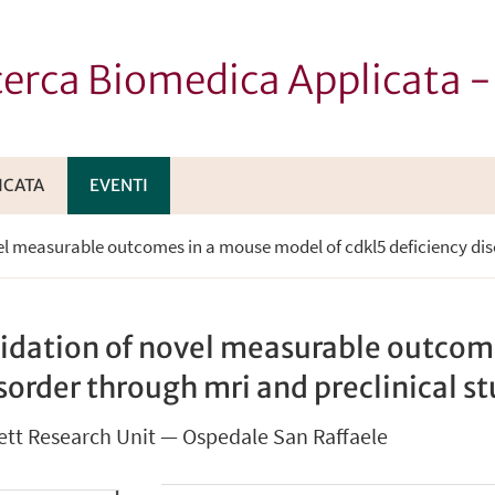
icerca Biomedica Applicata 
ICATA
EVENTI
vel measurable outcomes in a mouse model of cdkl5 deficiency dis
alidation of novel measurable outco
isorder through mri and preclinical s
 Rett Research Unit — Ospedale San Raffaele