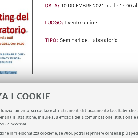
10
DICEMBRE
2021
dalle 14:00 al
DATA:
Evento online
LUOGO:
Seminari del Laboratorio
TIPO:
ZA I COOKIE
resentazione
Locandina del Seminario
[
uo funzionamento, sia cookie e altri strumenti di tracciamento facoltativi che 
er analisi statistiche, misure sull'efficacia della comunicazione istituzionale
ookie necessari.
ione in "Personalizza cookie" e, se vuoi, potrai esprimere consensi più specif