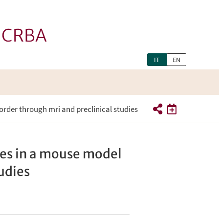
- CRBA
IT
EN
order through mri and preclinical studies
mes in a mouse model
tudies