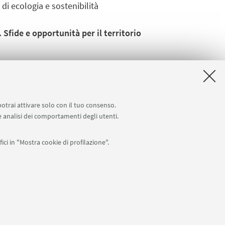
di ecologia e sostenibilità
fide e opportunità per il territorio
ll’Ordine degli Architetti,
ronomi della Provincia di Ravenna.
potrai attivare solo con il tuo consenso.
 e analisi dei comportamenti degli utenti.
ici in "Mostra cookie di profilazione".
0007010376 -
Privacy
-
Note legali
-
Impostazioni Cookie
I