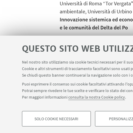
Università di Roma “Tor Vergata";
ambientale, Università di Urbino
Innovazione sistemica ed economi
e le comunità del Delta del Po
Ore 13 - Chiusura dei lavori
QUESTO SITO WEB UTILIZ
*La partecipazione al convegno conco
Pianificatori, Paesaggisti, Conserva
Nel nostro sito utilizziamo sia cookie tecnici necessari per il s
Cookie e altri strumenti di tracciamento facoltativi sono usati p
Evento in diretta:
https://guest.l
Se chiudi questo banner continuerai la navigazione solo con i c
Iscrizioni:
https://forms.gle/n5iL
Puoi esprimere il consenso sui cookie facoltativi attivando l'opz
Potrai sempre rivedere le tue scelte e verificare lo stato dei c
Per maggiori informazioni
consulta la nostra Cookie policy
.
SOLO COOKIE NECESSARI
PERSONALIZZ
©Copyright 2026 - ALMA MATER STUDIORUM - Università 
COOKIE DI PROFILAZIONE - FACOLTATIVI