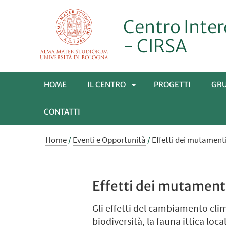
Centro Inter
- CIRSA
HOME
IL CENTRO
PROGETTI
GRU
CONTATTI
APRI
Home
/
Eventi e Opportunità
/
Effetti dei mutamenti 
SOTTOMENÙ
Effetti dei mutamenti 
Gli effetti del cambiamento clima
biodiversità, la fauna ittica loca