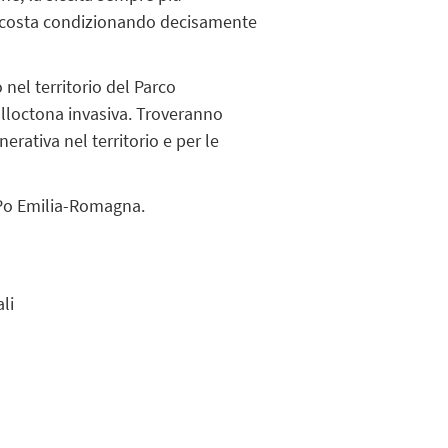
la costa condizionando decisamente
nel territorio del Parco
a alloctona invasiva. Troveranno
erativa nel territorio e per le
l Po Emilia-Romagna.
li