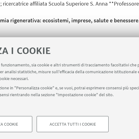
 ricercatrice affiliata Scuola Superiore S. Anna **Professore 
a rigenerativa: ecosistemi, imprese, salute e benessere. S
ZA I COOKIE
rre al riconoscimento dei Crediti Formativi per gli iscritti a
tori della Provincia di Ravenna (3 CFP) e all’Ordine degli Ag
uo funzionamento, sia cookie e altri strumenti di tracciamento facoltativi che 
er analisi statistiche, misure sull'efficacia della comunicazione istituzionale
ifesizecloud.com/21129295
ookie necessari.
Jv3HgcSF6S9f6
ione in "Personalizza cookie" e, se vuoi, potrai esprimere consensi più specif
onsensi rientrando nella sezione "Impostazione cookie" del sito.
A COOKIE
ACCETTA TUTTI I COOKIE
di Bologna - Via Zamboni, 33 - 40126 Bologna - PI: 01131710376 - CF: 8
COOKIE TECNICI - NECESSAR