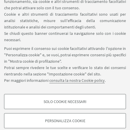
funzionamento, sia cookie e altri strumenti di tracciamento facoltativi
che potrai attivare solo con il tuo consenso.
3. Dottoresse d'Italia e stato fascista (di Roberto
Cookie e altri strumenti di tracciamento facoltativi sono usati per
Giunlianelli)
analisi statistiche, misure sull'efficacia della comunicazione
istituzionale e analisi dei comportamenti degli utenti.
4. Le donne e la medicina negli anni della
Se chiudi questo banner continuerai la navigazione solo con i cookie
Repubblica
necessari.
5. Le professioniste del duemila (di Micol Bronzini e
Puoi esprimere il consenso sui cookie facoltativi attivando l'opzione in
Elena Spina)
"Personalizza cookie" e, se vuoi, potrai esprimere consensi più specifici
in "Mostra cookie di profilazione".
6. Uno sguardo comparativo
Potrai sempre rivedere le tue scelte e verificare lo stato dei consensi
rientrando nella sezione "Impostazione cookie" del sito.
Conclusioni
Per maggiori informazioni
consulta la nostra Cookie policy
.
Appendice statistica
SOLO COOKIE NECESSARI
COOKIE DI PROFILAZIONE - FACOLTATIVI
Si tratta di cookie utilizzati per analizzare le caratteristiche della navigazione
PERSONALIZZA COOKIE
degli utenti, creare profili in base al loro comportamento sul sito, per analisi
di marketing.