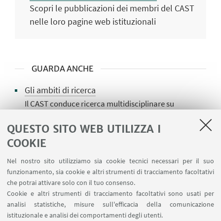
Scopri le pubblicazioni dei membri del CAST
nelle loro pagine web istituzionali
GUARDA ANCHE
Gli ambiti di ricerca
Il CAST conduce ricerca multidisciplinare su
destinazioni, sostenibilità, cultura,
management, lavoro e innovazione digitale,
QUESTO SITO WEB UTILIZZA I
offrendo analisi avanzate per enti pubblici,
COOKIE
imprese turistiche e DMO
Nel nostro sito utilizziamo sia cookie tecnici necessari per il suo
I progetti di ricerca
funzionamento, sia cookie e altri strumenti di tracciamento facoltativi
Il CAST coordina e partecipa a progetti europei,
che potrai attivare solo con il tuo consenso.
nazionali e regionali, collabora con enti pubblici,
Cookie e altri strumenti di tracciamento facoltativi sono usati per
analisi statistiche, misure sull'efficacia della comunicazione
imprese e destinazioni e produce output
istituzionale e analisi dei comportamenti degli utenti.
scientifici ad alto impatto per lo sviluppo del