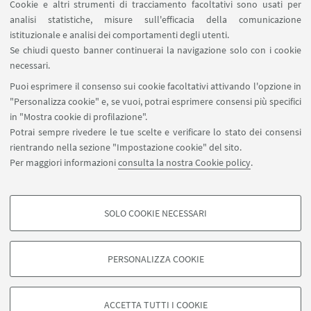
Modera: Lorenzo Succi - Uni.Rimini spa
Cookie e altri strumenti di tracciamento facoltativi sono usati per
analisi statistiche, misure sull'efficacia della comunicazione
Scopri tutto il programma dei talks
istituzionale e analisi dei comportamenti degli utenti.
Se chiudi questo banner continuerai la navigazione solo con i cookie
Sconti studenti RiminiWellness2025
necessari.
Puoi esprimere il consenso sui cookie facoltativi attivando l'opzione in
"Personalizza cookie" e, se vuoi, potrai esprimere consensi più specifici
in "Mostra cookie di profilazione".
Potrai sempre rivedere le tue scelte e verificare lo stato dei consensi
rientrando nella sezione "Impostazione cookie" del sito.
Via Angherà, 22 - 47921 Rimini
Per maggiori informazioni
consulta la nostra Cookie policy
.
cast.redazioneweb@unibo.it
SOLO COOKIE NECESSARI
Seguici su:
COOKIE DI PROFILAZIONE - FACOLTATIVI
Si tratta di cookie utilizzati per analizzare le caratteristiche della navigazione
PERSONALIZZA COOKIE
degli utenti, creare profili in base al loro comportamento sul sito, per analisi
di marketing.
©Copyright 2026 - ALMA MATER STUDIORUM - Università di
Mostra cookie di profilazione
Bologna - Via Zamboni, 33 - 40126 Bologna - PI: 01131710376 -
ACCETTA TUTTI I COOKIE