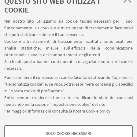
QUESTO SITO WEB UTILIZZA I
di strumenti di intelligenza artificiale
COOKIE
nella didattica
Nel nostro sito utilizziamo sia cookie tecnici necessari per il suo
funzionamento, sia cookie e altri strumenti di tracciamento facoltativi
che potrai attivare solo con il tuo consenso.
Percorso di Formazione sui MOOC
Cookie e altri strumenti di tracciamento facoltativi sono usati per
analisi statistiche, misure sull'efficacia della comunicazione
istituzionale e analisi dei comportamenti degli utenti.
Se chiudi questo banner continuerai la navigazione solo con i cookie
necessari.
Iniziative passate e sperimentazioni di
Puoi esprimere il consenso sui cookie facoltativi attivando l'opzione in
nuove tecnologie nella didattica
"Personalizza cookie" e, se vuoi, potrai esprimere consensi più specifici
in "Mostra cookie di profilazione".
Potrai sempre rivedere le tue scelte e verificare lo stato dei consensi
rientrando nella sezione "Impostazione cookie" del sito.
Per maggiori informazioni
consulta la nostra Cookie policy
.
SOLO COOKIE NECESSARI
Contatti