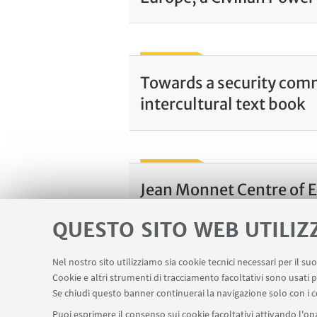
Towards a security commu
intercultural text book
Jean Monnet Centre of E
QUESTO SITO WEB UTILIZ
Nel nostro sito utilizziamo sia cookie tecnici necessari per il s
Cookie e altri strumenti di tracciamento facoltativi sono usati p
Se chiudi questo banner continuerai la navigazione solo con i c
Piazzaler Solieri 1 / Viale Corridoni 20 - 47121 Fo
Puoi esprimere il consenso sui cookie facoltativi attivando l'opz
cesipe.info@unibo.it