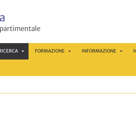
a
ipartimentale
RICERCA
FORMAZIONE
INFORMAZIONE
N
APRI
APRI
APRI
OMENÙ
SOTTOMENÙ
SOTTOMENÙ
SOTTO