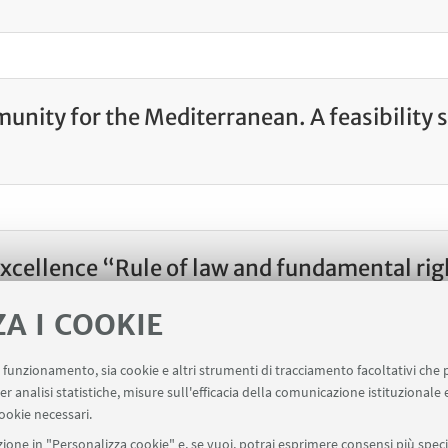
nity for the Mediterranean. A feasibility s
xcellence “Rule of law and fundamental rig
ZA I COOKIE
uo funzionamento, sia cookie e altri strumenti di tracciamento facoltativi che 
er analisi statistiche, misure sull'efficacia della comunicazione istituzionale
ookie necessari.
rlì
+39 0543 374807
ione in "Personalizza cookie" e, se vuoi, potrai esprimere consensi più specif