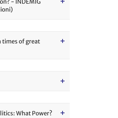
tion? - INDEMIG
ioni)
n times of great
litics: What Power?