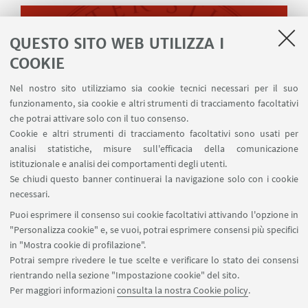
QUESTO SITO WEB UTILIZZA I
COOKIE
Nel nostro sito utilizziamo sia cookie tecnici necessari per il suo
funzionamento, sia cookie e altri strumenti di tracciamento facoltativi
che potrai attivare solo con il tuo consenso.
Cookie e altri strumenti di tracciamento facoltativi sono usati per
Guarda su YouTube
analisi statistiche, misure sull'efficacia della comunicazione
istituzionale e analisi dei comportamenti degli utenti.
Se chiudi questo banner continuerai la navigazione solo con i cookie
necessari.
Puoi esprimere il consenso sui cookie facoltativi attivando l'opzione in
"Personalizza cookie" e, se vuoi, potrai esprimere consensi più specifici
Piazzaler Solieri 1 / Viale Corridoni 20 - 47121 Forlì
in "Mostra cookie di profilazione".
+39 0543 374807
Potrai sempre rivedere le tue scelte e verificare lo stato dei consensi
cesipe.info@unibo.it
rientrando nella sezione "Impostazione cookie" del sito.
Per maggiori informazioni
consulta la nostra Cookie policy
.
Contatti