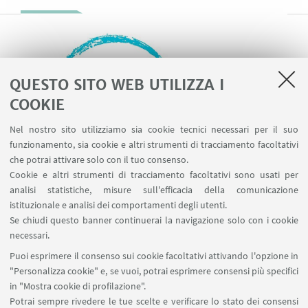
QUESTO SITO WEB UTILIZZA I
COOKIE
Nel nostro sito utilizziamo sia cookie tecnici necessari per il suo
funzionamento, sia cookie e altri strumenti di tracciamento facoltativi
che potrai attivare solo con il tuo consenso.
Cookie e altri strumenti di tracciamento facoltativi sono usati per
analisi statistiche, misure sull'efficacia della comunicazione
Phaenomenologica
istituzionale e analisi dei comportamenti degli utenti.
Se chiudi questo banner continuerai la navigazione solo con i cookie
Centro di ricerca per la fenomenologia "Enzo
necessari.
Melandri" istituito presso il Dipartimento di
Puoi esprimere il consenso sui cookie facoltativi attivando l'opzione in
Filosofia per coordinare la ricerca in ambito
"Personalizza cookie" e, se vuoi, potrai esprimere consensi più specifici
teoretico-fenomenologico
in "Mostra cookie di profilazione".
Potrai sempre rivedere le tue scelte e verificare lo stato dei consensi