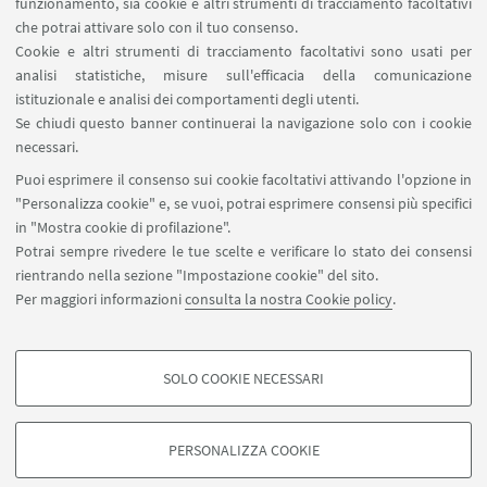
funzionamento, sia cookie e altri strumenti di tracciamento facoltativi
orale“, scritto da
che potrai attivare solo con il tuo consenso.
Margherita Borsoi,
Cookie e altri strumenti di tracciamento facoltativi sono usati per
analisi statistiche, misure sull'efficacia della comunicazione
Sasha Ricci Rovatti e
istituzionale e analisi dei comportamenti degli utenti.
Chiara Mugelli.
Se chiudi questo banner continuerai la navigazione solo con i cookie
Leggi di più
necessari.
Puoi esprimere il consenso sui cookie facoltativi attivando l'opzione in
"Personalizza cookie" e, se vuoi, potrai esprimere consensi più specifici
in "Mostra cookie di profilazione".
Potrai sempre rivedere le tue scelte e verificare lo stato dei consensi
rientrando nella sezione "Impostazione cookie" del sito.
Per maggiori informazioni
consulta la nostra Cookie policy
.
Piazza San Giovanni in Monte, 2 – 40124, Bologna, Italia
disci.memorylab@unibo.it
SOLO COOKIE NECESSARI
COOKIE DI PROFILAZIONE - FACOLTATIVI
Si tratta di cookie utilizzati per analizzare le caratteristiche della navigazione
PERSONALIZZA COOKIE
degli utenti, creare profili in base al loro comportamento sul sito, per analisi
di marketing.
©Copyright 2026 - ALMA MATER STUDIORUM - Università di