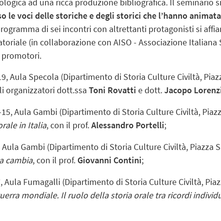
ogica ad una ricca produzione bibliografica. Il seminario s
o le voci delle storiche e degli storici che l’hanno animata
programma di sei incontri con altrettanti protagonisti si af
oriale (in collaborazione con AISO - Associazione Italiana 
i promotori.
19
,
Aula Specola
(Dipartimento di Storia Culture Civiltà, Pia
gli organizzatori dott.ssa
Toni Rovatti
e dott.
Jacopo Lorenz
-15
,
Aula Gambi (Dipartimento di Storia Culture Civiltà, Pia
rale in Italia
, con il prof.
Alessandro Portelli
;
,
Aula Gambi (Dipartimento di Storia Culture Civiltà, Piazza 
osa cambia
, con il prof.
Giovanni Contini
;
7
,
Aula Fumagalli (Dipartimento di Storia Culture Civiltà, Pia
uerra mondiale. Il ruolo della storia orale tra ricordi indivi