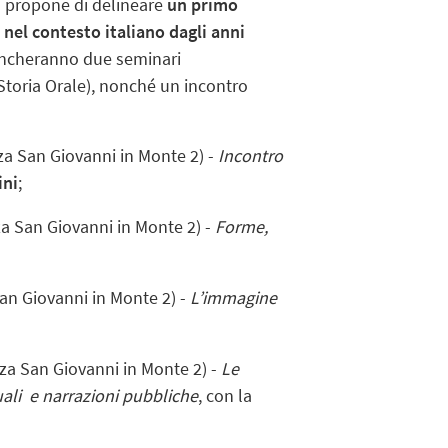
i propone di delineare
un primo
 nel contesto italiano dagli anni
fiancheranno due seminari
Storia Orale), nonché un incontro
zza San Giovanni in Monte 2) -
Incontro
ini
;
zza San Giovanni in Monte 2)
-
Forme,
San Giovanni in Monte 2)
-
L’immagine
zza San Giovanni in Monte 2)
-
Le
duali e narrazioni pubbliche
, con la