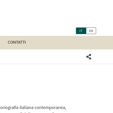
IT
EN
CONTATTI
toriografia italiana contemporanea,