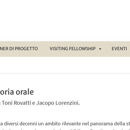
NER DI PROGETTO
VISITING FELLOWSHIP
EVENTI
APRI
NÙ
SOTTOMENÙ
toria orale
a Toni Rovatti e Jacopo Lorenzini.
da diversi decenni un ambito rilevante nel panorama della s