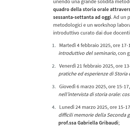
unendo una grande solidità metodol
quadro della storia orale attravers
sessanta-settanta ad oggi
. Ad un 
metodologici e un workshop laborat
introduttivo curato dai due docent
Martedì
4 febbraio
2025, ore
17-
introduttivo del
seminario
, con 
Venerdì
21
febbraio
2025, ore
13
pratiche ed esperienze di Storia o
Giovedì
6 marzo
2025, ore
15-17
nell’intervista di storia orale: c
Lunedì
24 marzo
2025, ore
15-1
difficili memorie della Seconda g
prof.ssa
Gabriella Gribaudi
;