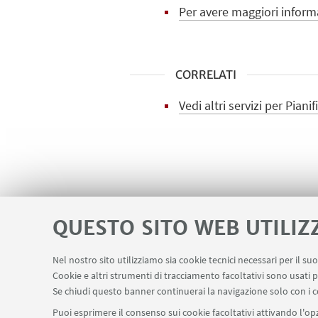
Per avere maggiori informa
CORRELATI
Vedi altri servizi per Pian
PER ULTERIORI INFORMAZ
QUESTO SITO WEB UTILIZ
Planning & Regeneration 
Nel nostro sito utilizziamo sia cookie tecnici necessari per il s
Cookie e altri strumenti di tracciamento facoltativi sono usati p
Se chiudi questo banner continuerai la navigazione solo con i c
Puoi esprimere il consenso sui cookie facoltativi attivando l'opz