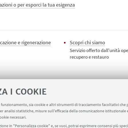
zioni o per esporci la tua esigenza
ificazione e rigenerazione
Scopri chi siamo
Servizio offerto dall'unità op
recupero e restauro
IONI SUL GRUPPO DI RICERCA
ZA I COOKIE
website
uo funzionamento, sia cookie e altri strumenti di tracciamento facoltativi che 
er analisi statistiche, misure sull'efficacia della comunicazione istituzionale
ookie necessari.
ione in "Personalizza cookie" e, se vuoi, potrai esprimere consensi più specif