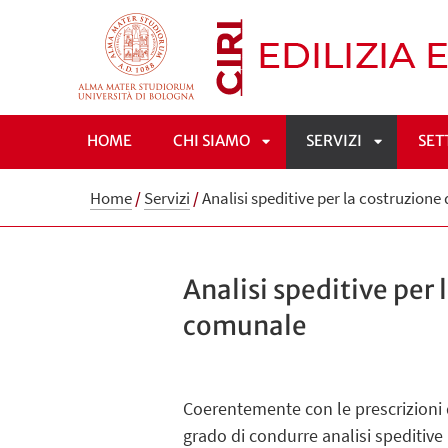
HOME
CHI SIAMO
SERVIZI
SET
APRI
APRI
Home
/
Servizi
/
Analisi speditive per la costruzion
SOTTOMENÙ
SOTTOME
Analisi speditive per 
comunale
Coerentemente con le prescrizioni 
grado di condurre analisi speditive 