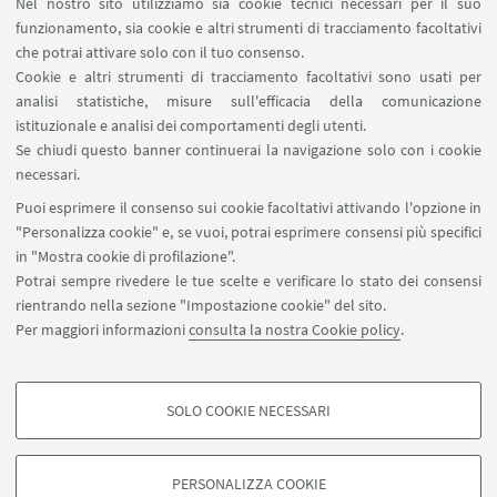
Nel nostro sito utilizziamo sia cookie tecnici necessari per il suo
Sono uffici, aule, biblioteche, laboratori ma
funzionamento, sia cookie e altri strumenti di tracciamento facoltativi
non solo, escono spesso dalle nostre mura e
che potrai attivare solo con il tuo consenso.
vanno lontano.
Cookie e altri strumenti di tracciamento facoltativi sono usati per
analisi statistiche, misure sull'efficacia della comunicazione
istituzionale e analisi dei comportamenti degli utenti.
17
OTTOBRE
-
28
OTTOBRE
2022
DATA:
Se chiudi questo banner continuerai la navigazione solo con i cookie
dalle 11:00 alle 19:30
necessari.
Puoi esprimere il consenso sui cookie facoltativi attivando l'opzione in
Palazzo Poggi - Evento in presenza e
LUOGO:
"Personalizza cookie" e, se vuoi, potrai esprimere consensi più specifici
online
in "Mostra cookie di profilazione".
Potrai sempre rivedere le tue scelte e verificare lo stato dei consensi
rientrando nella sezione "Impostazione cookie" del sito.
Per maggiori informazioni
consulta la nostra Cookie policy
.
SOLO COOKIE NECESSARI
Seguici su:
COOKIE DI PROFILAZIONE - FACOLTATIVI
Si tratta di cookie utilizzati per analizzare le caratteristiche della navigazione
PERSONALIZZA COOKIE
degli utenti, creare profili in base al loro comportamento sul sito, per analisi