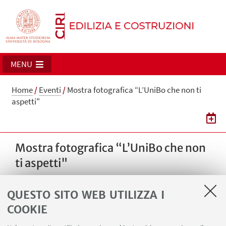
MENU
Home
/
Eventi
/
Mostra fotografica “L’UniBo che non ti
aspetti"
Mostra fotografica “L’UniBo che non
ti aspetti"
La mostra fotografica allestita in Palazzo
QUESTO SITO WEB UTILIZZA I
Poggi trae origine da una riflessione sul
concetto di “luogo di lavoro”. Quali sono i
COOKIE
nostri luoghi di lavoro, di studio, di ricerca?