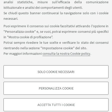
analisi statistiche, misure sull'efficacia della comunicazione
Gioco, genere e inclusione per
istituzionale e analisi dei comportamenti degli utenti.
educare alla cittadinanza
Se chiudi questo banner continuerai la navigazione solo con i cookie
necessari.
Puoi esprimere il consenso sui cookie facoltativi attivando l'opzione in
"Personalizza cookie" e, se vuoi, potrai esprimere consensi più specifici
in "Mostra cookie di profilazione".
Gioco, media digitali e culture
Potrai sempre rivedere le tue scelte e verificare lo stato dei consensi
videoludiche
rientrando nella sezione "Impostazione cookie" del sito.
Per maggiori informazioni
consulta la nostra Cookie policy
.
SOLO COOKIE NECESSARI
COOKIE DI PROFILAZIONE - FACOLTATIVI
©Copyright 2026 - ALMA MATER STUDIORUM - Università di
Si tratta di cookie utilizzati per analizzare le caratteristiche della navigazione
PERSONALIZZA COOKIE
Bologna - Via Zamboni, 33 - 40126 Bologna - PI: 01131710376 -
degli utenti, creare profili in base al loro comportamento sul sito, per analisi
di marketing.
CF: 80007010376 -
Privacy
-
Note legali
-
Impostazioni Cookie
Mostra cookie di profilazione
ACCETTA TUTTI I COOKIE
Google/Youtube Video