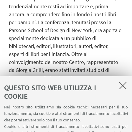
tendenzialmente restii ad importare e, prima
ancora, a comprendere fino in fondo i nostri libri
per bambini. La conferenza, tenutasi presso la
Parsons School of Design di New York, era aperta e
specialmente dedicata a un pubblico di
bibliotecari, editori, illustratori, autori, editor,
esperti di libri per l'infanzia. Oltre al
coinvolgimento del nostro Centro, rappresentato
da Giorgia Grilli, erano stati invitati studiosi di
letteratura per l'infanzia dalla Francia, Germania,
Svizzera ecc., nonché importanti autori, illustratori
QUESTO SITO WEB UTILIZZA I
ed editori americani, per un dibattito e confronto
COOKIE
aperto su temi, stili, poetiche, visioni dell'infanzia,
Nel nostro sito utilizziamo sia cookie tecnici necessari per il suo
dei libri per bambini e del mondo.
funzionamento, sia cookie e altri strumenti di tracciamento facoltativi
che potrai attivare solo con il tuo consenso.
Cookie e altri strumenti di tracciamento facoltativi sono usati per