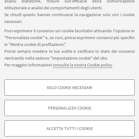
Incontri di formazione e focus group
analisi statistiche, misure sull'efficacia della comunicazione
istituzionale e analisi dei comportamenti degli utenti.
Rivolti a educatrici, insegnanti e genitori dei nidi
Se chiudi questo banner continuerai la navigazione solo con i cookie
d’infanzia e scuole dell’infanzia del comune di
necessari.
Bologna, e del 5° circolo di Cesena, svolti in
Puoi esprimere il consenso sui cookie facoltativi attivando l'opzione in
continuità con percorsi formativi consolidati nel
"Personalizza cookie" e, se vuoi, potrai esprimere consensi più specifici
in "Mostra cookie di profilazione".
tempo. Lezione e conduzione di Milena Bernardi.
Potrai sempre rivedere le tue scelte e verificare lo stato dei consensi
rientrando nella sezione "Impostazione cookie" del sito.
Per maggiori informazioni
consulta la nostra Cookie policy
.
IN EVIDENZA
SOLO COOKIE NECESSARI
COOKIE DI PROFILAZIONE - FACOLTATIVI
Si tratta di cookie utilizzati per analizzare le caratteristiche della navigazione
PERSONALIZZA COOKIE
degli utenti, creare profili in base al loro comportamento sul sito, per analisi
di marketing.
©Copyright 2026 - ALMA MATER STUDIORUM - Università di
Mostra cookie di profilazione
Bologna - Via Zamboni, 33 - 40126 Bologna - PI: 01131710376 -
ACCETTA TUTTI I COOKIE
CF: 80007010376 -
Privacy
-
Note legali
-
Impostazioni Cookie
Google/Youtube Video