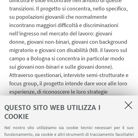
difficoltà e sfide incontrate nell’ambito di queste
transizioni. Il progetto si concentra, nello specifico,
su popolazioni giovanili che normalmente
incontrano maggiori difficoltà e discriminazioni
nell’ingresso nel mercato del lavoro: giovani
donne, giovani non-binari, giovani con background
migratorio e giovani con disabilità (NB. il lavoro sul
campo a Bologna si concentra in particolar modo
sui giovani non-binari e sulle giovani donne).
Attraverso questionari, interviste semi-strutturate e
focus group, il progetto intende dare voce alle loro
esperienze, di riconoscere le loro strategie
individuali e collettive di coping e di individuare
QUESTO SITO WEB UTILIZZA I
strategie per favorirne l’inclusione lavorativa.
COOKIE
Referente:
Prof.ssa Ilaria Pitti
Nel nostro sito utilizziamo sia cookie tecnici necessari per il suo
4)
TOPs (Towards Ten Years of the European Pillar
funzionamento, sia cookie e altri strumenti di tracciamento facoltativi