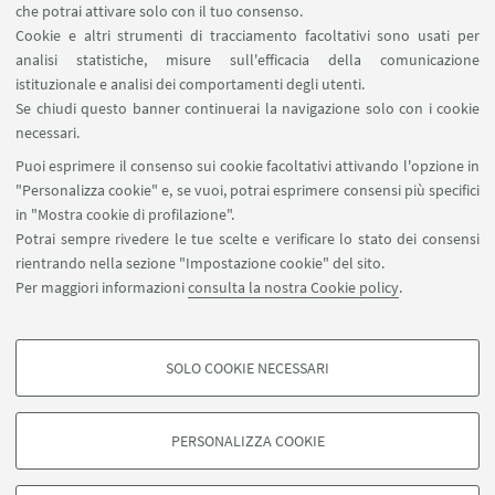
of Social Rights) - Jean Monnet Module:
The
che potrai attivare solo con il tuo consenso.
project aims to offer a teaching activity in the form
Cookie e altri strumenti di tracciamento facoltativi sono usati per
analisi statistiche, misure sull'efficacia della comunicazione
of an international and interdisciplinary summer
istituzionale e analisi dei comportamenti degli utenti.
school for early-career scholars with backgrounds
Se chiudi questo banner continuerai la navigazione solo con i cookie
in sociology, law, and other social sciences. Its
necessari.
purpose is to provide an opportunity to critically
Puoi esprimere il consenso sui cookie facoltativi attivando l'opzione in
analyse the European Pillar of Social Rights (EPSR)
"Personalizza cookie" e, se vuoi, potrai esprimere consensi più specifici
- which in 2027 will reach its first decade – as both
in "Mostra cookie di profilazione".
Potrai sempre rivedere le tue scelte e verificare lo stato dei consensi
a translation and an engine of the European social
rientrando nella sezione "Impostazione cookie" del sito.
agenda.
Per maggiori informazioni
consulta la nostra Cookie policy
.
Referente:
Prof. Alessandro Martelli
SOLO COOKIE NECESSARI
COOKIE DI PROFILAZIONE - FACOLTATIVI
Si tratta di cookie utilizzati per analizzare le caratteristiche della navigazione
PERSONALIZZA COOKIE
degli utenti, creare profili in base al loro comportamento sul sito, per analisi
di marketing.
©Copyright 2026 - ALMA MATER STUDIORUM - Università di