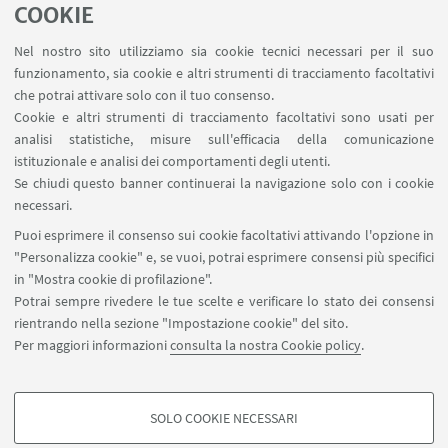
COOKIE
CONTATTI
Nel nostro sito utilizziamo sia cookie tecnici necessari per il suo
funzionamento, sia cookie e altri strumenti di tracciamento facoltativi
ALMA CLIMATE
che potrai attivare solo con il tuo consenso.
Cookie e altri strumenti di tracciamento facoltativi sono usati per
Via G. Petroni 26, 40126 Bologna
analisi statistiche, misure sull'efficacia della comunicazione
0512094921
istituzionale e analisi dei comportamenti degli utenti.
Se chiudi questo banner continuerai la navigazione solo con i cookie
Scrivi una mail
necessari.
Posta elettronica certificata - PEC:
Puoi esprimere il consenso sui cookie facoltativi attivando l'opzione in
cig.centro@pec.unibo.it
"Personalizza cookie" e, se vuoi, potrai esprimere consensi più specifici
in "Mostra cookie di profilazione".
La casella riceve solo da PEC. E-
Potrai sempre rivedere le tue scelte e verificare lo stato dei consensi
mail inviate da indirizzi non PEC
rientrando nella sezione "Impostazione cookie" del sito.
Per maggiori informazioni
consulta la nostra Cookie policy
.
non saranno recapitate.
SOLO COOKIE NECESSARI
COOKIE DI PROFILAZIONE - FACOLTATIVI