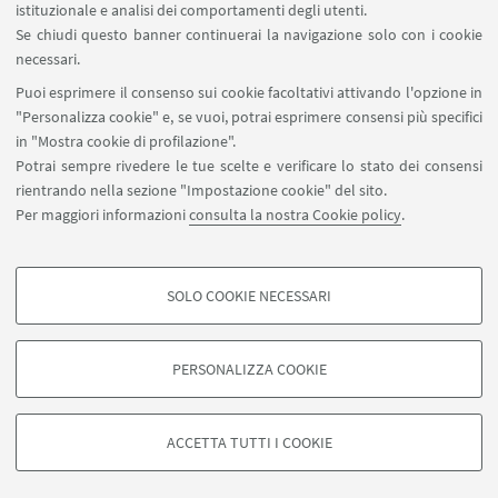
istituzionale e analisi dei comportamenti degli utenti.
interventi in ambito agricolo forestale.
Se chiudi questo banner continuerai la navigazione solo con i cookie
necessari.
Incontro a cura di
Associazione Amici della
Puoi esprimere il consenso sui cookie facoltativi attivando l'opzione in
Biblioteca Classense
"Personalizza cookie" e, se vuoi, potrai esprimere consensi più specifici
in "Mostra cookie di profilazione".
Potrai sempre rivedere le tue scelte e verificare lo stato dei consensi
rientrando nella sezione "Impostazione cookie" del sito.
IN EVIDENZA
Per maggiori informazioni
consulta la nostra Cookie policy
.
Depliant Pagine di scienza 2025
[ .pdf 299Kb ]
SOLO COOKIE NECESSARI
COOKIE DI PROFILAZIONE - FACOLTATIVI
Si tratta di cookie utilizzati per analizzare le caratteristiche della navigazione
PERSONALIZZA COOKIE
degli utenti, creare profili in base al loro comportamento sul sito, per analisi
di marketing.
©Copyright 2026 - ALMA MATER STUDIORUM - Università di
Mostra cookie di profilazione
Bologna - Via Zamboni, 33 - 40126 Bologna - PI: 01131710376 -
ACCETTA TUTTI I COOKIE
CF: 80007010376 -
Privacy
-
Note legali
-
Impostazioni Cookie
Google/Youtube Video