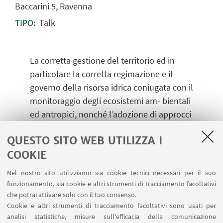
Baccarini 5, Ravenna
Talk
TIPO:
La corretta gestione del territorio ed in
particolare la corretta regimazione e il
governo della risorsa idrica coniugata con il
monitoraggio degli ecosistemi am
-
bientali
ed antropici, nonché l’adozione di approcci
sistematici alla prevenzione per la
QUESTO SITO WEB UTILIZZA I
salvaguardia dei territori e dei suoi abitanti,
COOKIE
risultano cruciali per lo sviluppo
sostenibile e la transizione verso modalità
Nel nostro sito utilizziamo sia cookie tecnici necessari per il suo
di coesistenza a ridotto impatto. La
funzionamento, sia cookie e altri strumenti di tracciamento facoltativi
prevenzione del dissesto passa attraverso
che potrai attivare solo con il tuo consenso.
Cookie e altri strumenti di tracciamento facoltativi sono usati per
la gestione e regimazione delle acque,
analisi statistiche, misure sull'efficacia della comunicazione
interventi di risanamento ambientale e