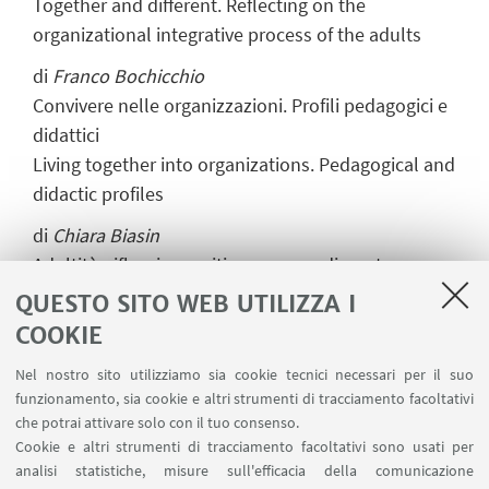
Together and different. Reflecting on the
organizational integrative process of the adults
di
Franco Bochicchio
Convivere nelle organizzazioni. Profili pedagogici e
didattici
Living together into organizations. Pedagogical and
didactic profiles
di
Chiara Biasin
Adultità, riflessione critica e apprendimento
trasformativo
QUESTO SITO WEB UTILIZZA I
Adulthood, critic reflection and transformative
COOKIE
learning
Nel nostro sito utilizziamo sia cookie tecnici necessari per il suo
di
Elena Marescotti
funzionamento, sia cookie e altri strumenti di tracciamento facoltativi
Tendenze, temi cruciali e indicazioni
che potrai attivare solo con il tuo consenso.
Cookie e altri strumenti di tracciamento facoltativi sono usati per
metodologiche nella storia dell’educazione degli
analisi statistiche, misure sull'efficacia della comunicazione
adulti