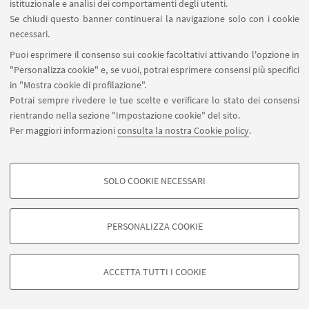
istituzionale e analisi dei comportamenti degli utenti.
Leanings, critical themes and methodological
Se chiudi questo banner continuerai la navigazione solo con i cookie
recommendations in the history of adult education
necessari.
Puoi esprimere il consenso sui cookie facoltativi attivando l'opzione in
di
Matteo Cornacchia
"Personalizza cookie" e, se vuoi, potrai esprimere consensi più specifici
Educazione degli adulti e formazione umanistica
in "Mostra cookie di profilazione".
Adult education and humanistic formation
Potrai sempre rivedere le tue scelte e verificare lo stato dei consensi
rientrando nella sezione "Impostazione cookie" del sito.
di
Micaela Castiglioni
Per maggiori informazioni
consulta la nostra Cookie policy
.
L’educazione degli adulti e la responsabilità verso
gli altri
Adult Education and Responsibility towards Others
SOLO COOKIE NECESSARI
COOKIE DI PROFILAZIONE - FACOLTATIVI
di
Daniela Dato
Si tratta di cookie utilizzati per analizzare le caratteristiche della navigazione
La responsabilità dell'adulto lavoratore tra
PERSONALIZZA COOKIE
degli utenti, creare profili in base al loro comportamento sul sito, per analisi
eccellenza ed engagement
di marketing.
The responsibility of the adult worker between
Mostra cookie di profilazione
ACCETTA TUTTI I COOKIE
excellence and engagement
Google/Youtube Video
di
Paolo Di Rienzo