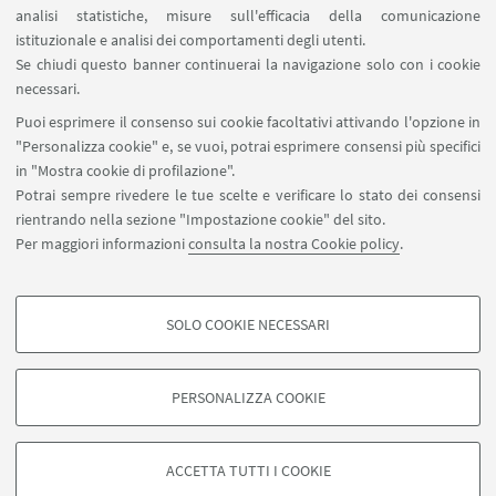
analisi statistiche, misure sull'efficacia della comunicazione
Approfondisci
istituzionale e analisi dei comportamenti degli utenti.
Se chiudi questo banner continuerai la navigazione solo con i cookie
necessari.
Puoi esprimere il consenso sui cookie facoltativi attivando l'opzione in
"Personalizza cookie" e, se vuoi, potrai esprimere consensi più specifici
Silvio Roberto Vinceti
in "Mostra cookie di profilazione".
Assegnista di ricerca Dipartimento di
Potrai sempre rivedere le tue scelte e verificare lo stato dei consensi
Scienze Politiche e Sociali
rientrando nella sezione "Impostazione cookie" del sito.
dell'Università di Bologna
Per maggiori informazioni
consulta la nostra Cookie policy
.
Approfondisci
SOLO COOKIE NECESSARI
COOKIE DI PROFILAZIONE - FACOLTATIVI
Si tratta di cookie utilizzati per analizzare le caratteristiche della navigazione
PERSONALIZZA COOKIE
degli utenti, creare profili in base al loro comportamento sul sito, per analisi
di marketing.
©Copyright 2026 - ALMA MATER STUDIORUM - Università di
Mostra cookie di profilazione
Bologna - Via Zamboni, 33 - 40126 Bologna - PI: 01131710376 -
ACCETTA TUTTI I COOKIE
CF: 80007010376 -
Privacy
-
Note legali
-
Impostazioni Cookie