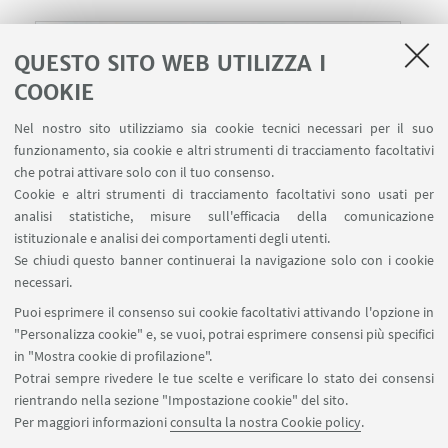
QUESTO SITO WEB UTILIZZA I
COOKIE
Nel nostro sito utilizziamo sia cookie tecnici necessari per il suo
funzionamento, sia cookie e altri strumenti di tracciamento facoltativi
che potrai attivare solo con il tuo consenso.
Cookie e altri strumenti di tracciamento facoltativi sono usati per
analisi statistiche, misure sull'efficacia della comunicazione
istituzionale e analisi dei comportamenti degli utenti.
Se chiudi questo banner continuerai la navigazione solo con i cookie
necessari.
23
MAGGIO
2025
dalle 9:00 alle 18:00
DATA:
Puoi esprimere il consenso sui cookie facoltativi attivando l'opzione in
Università degli Studi di Milano
LUOGO:
"Personalizza cookie" e, se vuoi, potrai esprimere consensi più specifici
in "Mostra cookie di profilazione".
Potrai sempre rivedere le tue scelte e verificare lo stato dei consensi
rientrando nella sezione "Impostazione cookie" del sito.
IN EVIDENZA
Per maggiori informazioni
consulta la nostra Cookie policy
.
Locandina dell'evento
[ .pdf 508Kb ]