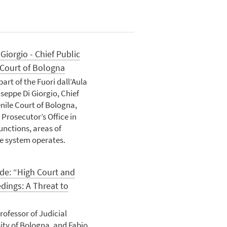
Giorgio - Chief Public
 Court of Bologna
part of the Fuori dall’Aula
useppe Di Giorgio, Chief
nile Court of Bologna,
 Prosecutor’s Office in
functions, areas of
he system operates.
ode: “High Court and
edings: A Threat to
rofessor of Judicial
ity of Bologna, and Fabio