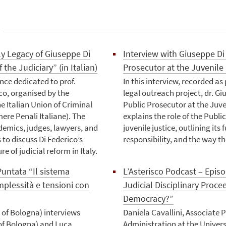
y Legacy of Giuseppe Di
Interview with Giuseppe Di 
the Judiciary” (in Italian)
Prosecutor at the Juvenile
ence dedicated to prof.
In this interview, recorded as 
co, organised by the
legal outreach project, dr. Gi
e Italian Union of Criminal
Public Prosecutor at the Juve
re Penali Italiane). The
explains the role of the Public
emics, judges, lawyers, and
juvenile justice, outlining its 
 to discuss Di Federico’s
responsibility, and the way t
re of judicial reform in Italy.
Puntata “Il sistema
L’Asterisco Podcast – Epis
mplessità e tensioni con
Judicial Disciplinary Proce
Democracy?”
y of Bologna) interviews
Daniela Cavallini, Associate P
 of Bologna) and Luca
Administration at the Univers