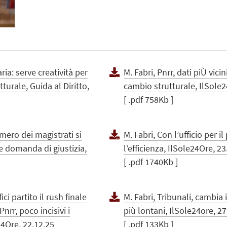
ria: serve creatività per
M. Fabri, Pnrr, dati piÙ vici
tturale, Guida al Diritto,
cambio strutturale, IlSole2
[ .pdf 758Kb ]
umero dei magistrati si
M. Fabri, Con l’ufficio per i
 e domanda di giustizia,
l’efficienza, IlSole24Ore, 23
[ .pdf 1740Kb ]
fici partito il rush finale
M. Fabri, Tribunali, cambia i
Pnrr, poco incisivi i
più lontani, IlSole24ore, 27
24Ore, 22.12.25
[ .pdf 133Kb ]