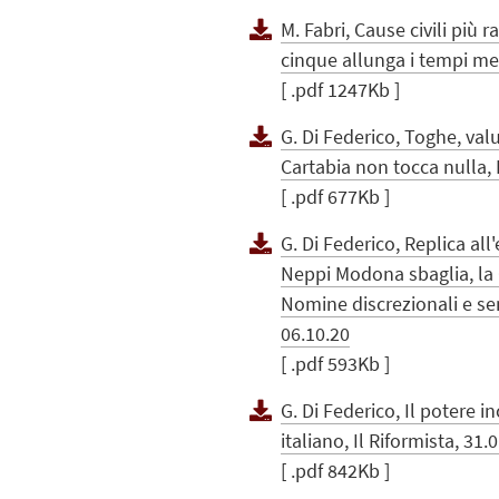
M. Fabri, Cause civili più 
cinque allunga i tempi med
[ .pdf 1247Kb ]
G. Di Federico, Toghe, val
Cartabia non tocca nulla, I
[ .pdf 677Kb ]
G. Di Federico, Replica all
Neppi Modona sbaglia, la C
Nomine discrezionali e senz
06.10.20
[ .pdf 593Kb ]
G. Di Federico, Il potere i
italiano, Il Riformista, 31.
[ .pdf 842Kb ]