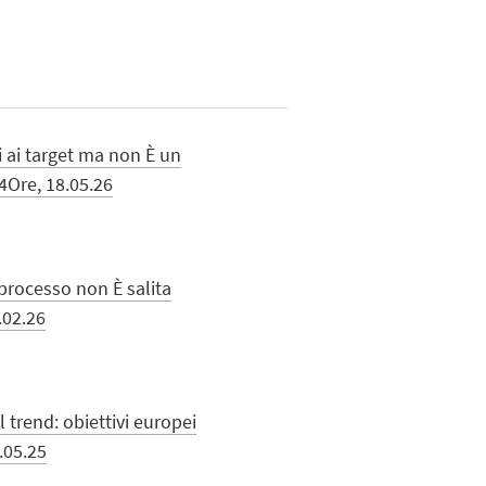
ni ai target ma non È un
4Ore, 18.05.26
l processo non È salita
.02.26
l trend: obiettivi europei
.05.25