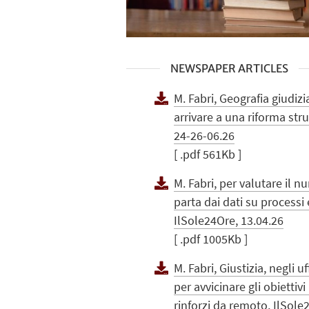
NEWSPAPER ARTICLES
M. Fabri, Geografia giudizia
arrivare a una riforma stru
24-26-06.26
[ .pdf 561Kb ]
M. Fabri, per valutare il n
parta dai dati su processi
IlSole24Ore, 13.04.26
[ .pdf 1005Kb ]
M. Fabri, Giustizia, negli uf
per avvicinare gli obiettivi 
rinforzi da remoto, IlSole