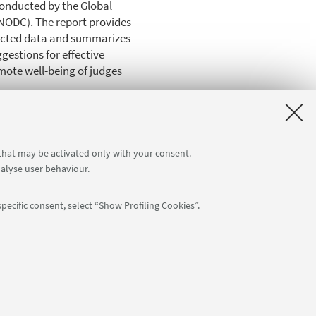
conducted by the Global
UNODC). The report provides
llected data and summarizes
gestions for effective
omote well-being of judges
 that may be activated only with your consent.
nalyse user behaviour.
pecific consent, select “Show Profiling Cookies”.
: 80007010376 -
Privacy
-
Legal notes
-
Cookie settings
NTIAL