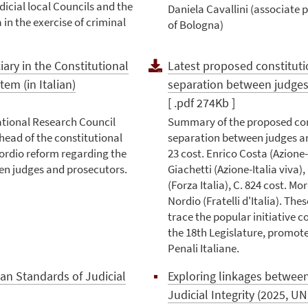
dicial local Councils and the
Daniela Cavallini (associate p
a in the exercise of criminal
of Bologna)
iary in the Constitutional
Latest proposed constitutio
tem (in Italian)
separation between judges
[ .pdf 274Kb ]
ational Research Council
Summary of the proposed cons
head of the constitutional
separation between judges an
ordio reform regarding the
23 cost. Enrico Costa (Azione-I
en judges and prosecutors.
Giachetti (Azione-Italia viva),
(Forza Italia), C. 824 cost. Mo
Nordio (Fratelli d'Italia). The
trace the popular initiative co
the 18th Legislature, promo
Penali Italiane.
n Standards of Judicial
Exploring linkages between
Judicial Integrity (2025, U