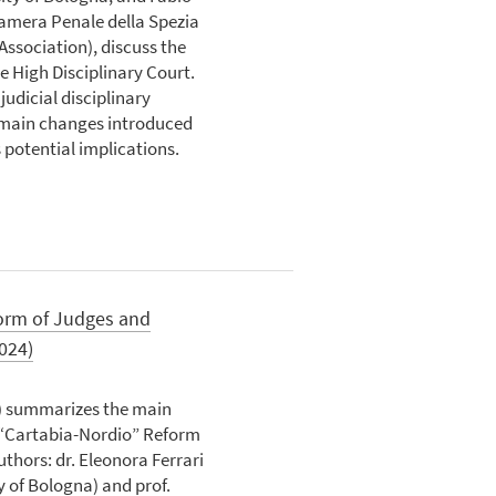
amera Penale della Spezia
Association), discuss the
 High Disciplinary Court.
udicial disciplinary
 main changes introduced
 potential implications.
orm of Judges and
024)
n) summarizes the main
 “Cartabia-Nordio” Reform
thors: dr. Eleonora Ferrari
y of Bologna) and prof.