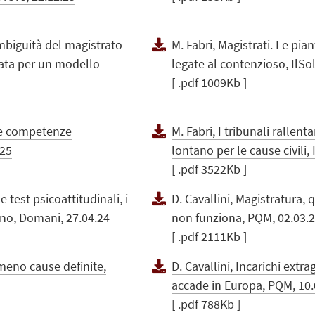
mbiguità del magistrato
M. Fabri, Magistrati. Le pi
ata per un modello
legate al contenzioso, IlSo
[ .pdf 1009Kb ]
sue competenze
M. Fabri, I tribunali rallent
.25
lontano per le cause civili,
[ .pdf 3522Kb ]
 test psicoattitudinali, i
D. Cavallini, Magistratura, 
ano, Domani, 27.04.24
non funziona, PQM, 02.03.
[ .pdf 2111Kb ]
, meno cause definite,
D. Cavallini, Incarichi extra
accade in Europa, PQM, 10.
[ .pdf 788Kb ]