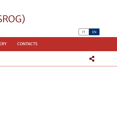
eSROG)
IT
EN
ERY
CONTACTS