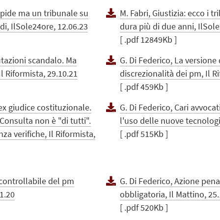
rapide ma un tribunale su
M. Fabri, Giustizia: ecco i t
i, IlSole24ore, 12.06.23
dura più di due anni, IlSol
[ .pdf 12849Kb ]
utazioni scandalo. Ma
G. Di Federico, La versione 
l Riformista, 29.10.21
discrezionalità dei pm, Il R
[ .pdf 459Kb ]
'ex giudice costituzionale.
G. Di Federico, Cari avvoca
onsulta non è "di tutti".
l'uso delle nuove tecnologie
a verifiche, Il Riformista,
[ .pdf 515Kb ]
ncontrollabile del pm
G. Di Federico, Azione pena
01.20
obbligatoria, Il Mattino, 25
[ .pdf 520Kb ]