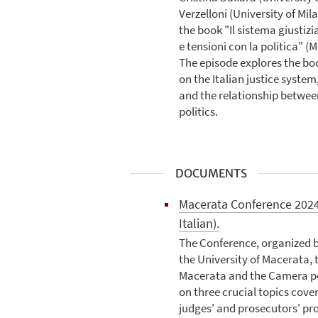
Verzelloni (University of Mi
the book "Il sistema giustiz
e tensioni con la politica" (
The episode explores the bo
on the Italian justice syste
and the relationship between
politics.
DOCUMENTS
Macerata Conference 2024.
Italian).
The Conference, organized 
the University of Macerata, 
Macerata and the Camera pe
on three crucial topics cove
judges' and prosecutors' pro