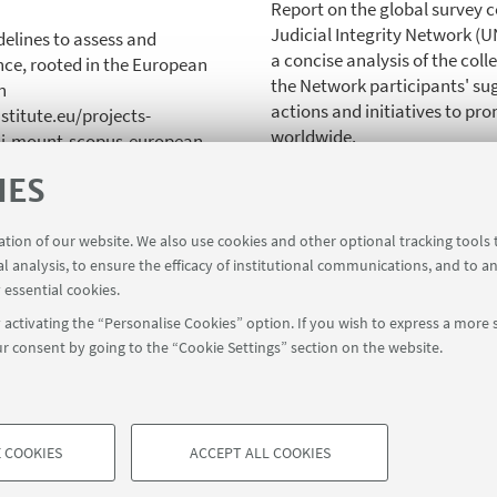
Report on the global survey 
Judicial Integrity Network (
delines to assess and
a concise analysis of the co
ce, rooted in the European
the Network participants' sug
n
actions and initiatives to pr
titute.eu/projects-
worldwide.
eli-mount-scopus-european-
pendence/
IES
the influence of legal and
ective action - E. A.
ration of our website. We also use cookies and other optional tracking tools
al analysis, to ensure the efficacy of institutional communications, and to a
 essential cookies.
activating the “Personalise Cookies” option. If you wish to express a more s
r consent by going to the “Cookie Settings” section on the website.
 COOKIES
ACCEPT ALL COOKIES
à di Bologna - Via Zamboni, 33 - 40126 Bologna - PI: 01131710376 - CF
TECHNICAL COOKIES - ESSE