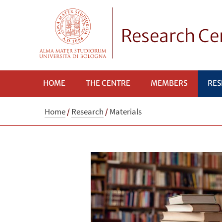
Research Cen
HOME
THE CENTRE
MEMBERS
RES
Home
/
Research
/
Materials