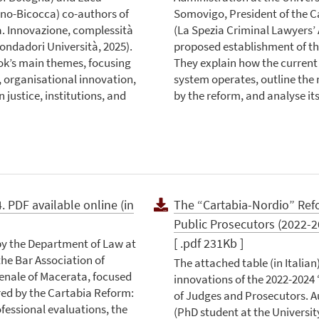
lano-Bicocca) co-authors of
Somovigo, President of the C
ia. Innovazione, complessità
(La Spezia Criminal Lawyers’ 
Mondadori Università, 2025).
proposed establishment of the
ok’s main themes, focusing
They explain how the current j
m, organisational innovation,
system operates, outline the
 justice, institutions, and
by the reform, and analyse its
 PDF available online (in
The “Cartabia-Nordio” Ref
Public Prosecutors (2022-2
[ .pdf 231Kb ]
by the Department of Law at
the Bar Association of
The attached table (in Italia
nale of Macerata, focused
innovations of the 2022-2024
red by the Cartabia Reform:
of Judges and Prosecutors. Au
fessional evaluations, the
(PhD student at the Universit