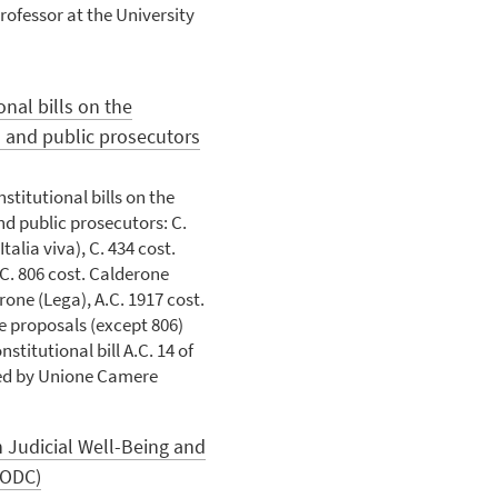
rofessor at the University
nal bills on the
 and public prosecutors
titutional bills on the
d public prosecutors: C.
talia viva), C. 434 cost.
 C. 806 cost. Calderone
rrone (Lega), A.C. 1917 cost.
se proposals (except 806)
nstitutional bill A.C. 14 of
ted by Unione Camere
 Judicial Well-Being and
NODC)