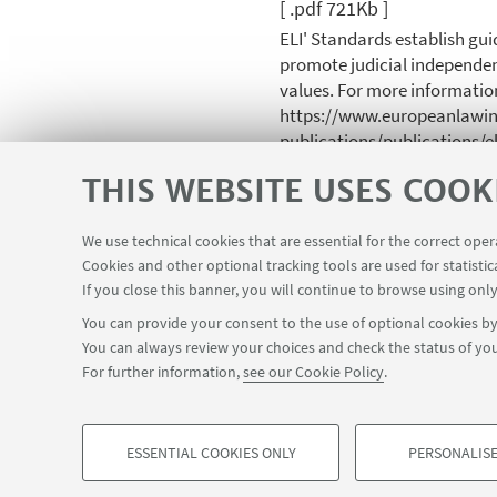
[ .pdf 721Kb ]
ELI' Standards establish gui
promote judicial independen
values. For more informatio
https://www.europeanlawins
publications/publications/
standards-of-judicial-inde
THIS WEBSITE USES COOK
The regulation of groups: 
non legal sanctions on coll
We use technical cookies that are essential for the correct ope
Cookies and other optional tracking tools are used for statistic
Posner
If you close this banner, you will continue to browse using only
[ .pdf 3012Kb ]
You can provide your consent to the use of optional cookies by 
You can always review your choices and check the status of you
For further information,
see our Cookie Policy
.
ESSENTIAL COOKIES ONLY
PERSONALISE
©Copyright 2026 - ALMA MATER STUDIORUM - Universit
PROFILING COOKIES - OPTIONAL