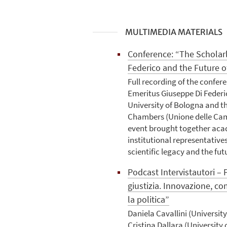
MULTIMEDIA MATERIALS
Conference: “The Scholarl
Federico and the Future of 
Full recording of the confer
Emeritus Giuseppe Di Federi
University of Bologna and th
Chambers (Unione delle Came
event brought together acad
institutional representatives
scientific legacy and the futu
Podcast Intervistautori – 
giustizia. Innovazione, co
la politica”
Daniela Cavallini (Universit
Cristina Dallara (University